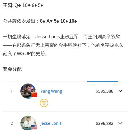
王阳
: Q♣ 10♣ 9♦ 5♦
公共牌依次发出：
8♠ A♥ 5♠ 10♦ 10♠
一切尘埃落定，Jesse Lonis止步亚军，而王阳则高举双臂
——在那条象征无上荣耀的金手链映衬下，他的名字被永久
刻入了WSOP的史册。
奖金分配