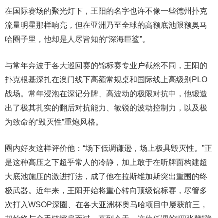
在国际赛场的聚光灯下，王阳的名字也许不像一些德州扑克
流量明星那样响亮，但在亚洲乃至全球的高额底池限额奥马
哈圈子里，他却是人尽皆知的“深海巨鲨”。
与常年奔波于各大巡回赛的锦标赛专业户截然不同，王阳的
扑克根基深扎在澳门线下高额常规桌和国际线上高级别PLO
战场。常年浸泡在深记分牌、高波动的极限对抗中，他锻造
出了极其扎实的翻后对抗能力、敏锐的波动控制力，以及极
为致命的“毁灭性”重炮风格。
圈内好友这样评价他：“场下低调谦逊，场上极具毁灭性。”正
是这种高压之下超乎常人的冷静，加上敢于在听牌面构建超
大底池施压的激进打法，成了他在拉斯维加斯突出重围的终
极武器。近年来，王阳开始将重心转向顶级锦标赛，尽管多
次打入WSOP深圈、在各大亚洲杯奥马哈项目中屡获前三，