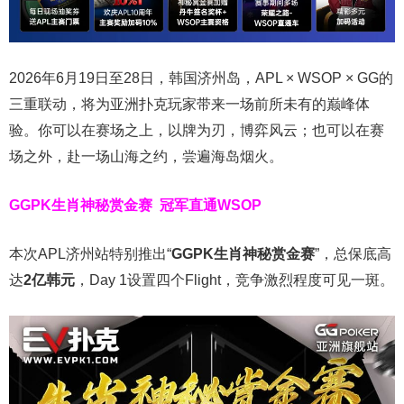
2026年6月19日至28日，韩国济州岛，APL × WSOP × GG的
三重联动，将为亚洲扑克玩家带来一场前所未有的巅峰体
验。
你可以在赛场之上，以牌为刃，博弈风云；也可以在赛
场之外，赴一场山海之约，尝遍海岛烟火。
GGPK生肖神秘赏金赛
冠军直通WSOP
本次APL济州站特别推出“
GGPK
生肖神秘赏金赛
”，总保底高
达
2
亿韩元
，Day 1设置四个Flight，竞争激烈程度可见一斑。