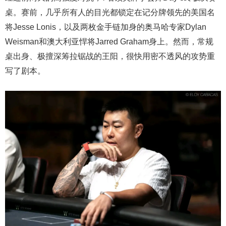
桌。赛前，几乎所有人的目光都锁定在记分牌领先的美国名
将Jesse Lonis，以及两枚金手链加身的奥马哈专家Dylan
Weisman和澳大利亚悍将Jarred Graham身上。然而，常规
桌出身、极擅深筹拉锯战的王阳，很快用密不透风的攻势重
写了剧本。