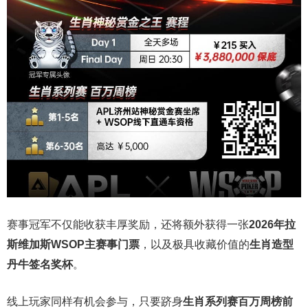
赛事冠军不仅能收获丰厚奖励，还将额外获得一张
2026
年拉
斯维加斯
WSOP
主赛事门票
，以及极具收藏价值的
生肖造型
丹牛签名奖杯
。
线上玩家同样有机会参与，只要跻身
生肖系列赛百万周榜前