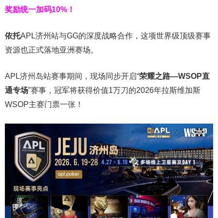
奖励统一加码
10%
！
依托
APL济州站与GG的深度战略合作，这项世界级顶级赛事
资源也正式落地亚洲赛场。
APL济州岛站赛事期间，现场同步开启“
荣耀之路
—WSOP
直
通专场
”赛事，冠军将获得价值1万刀的2026年拉斯维加斯
WSOP主赛门票一张！