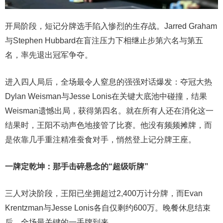
开局阶段，短记分牌选手陷入惨烈的生存战。Jarred Graham
与Stephen Hubbard在盲注压力下相继止步第六名与第五
名，率先退出冠军争夺。
进入四人局后，全场最令人窒息的强强对话爆发：夺冠大热
Dylan Weisman与Jesse Lonis在关键大底池中碰撞，结果
Weisman遗憾出局，获得第四名。就在所有人还在消化这一
结果时，王阳不动声色地接管了比赛。他没有频频摊牌，而
是依靠几手重注精准蚕食对手，悄然登上记分牌王座。
一牌定乾坤：那手击碎悬念的“超级
听牌
”
三人对决阶段，王阳已坐拥超过2,400万计分牌，而Evan
Krentzman与Jesse Lonis各自仅剩约600万。晚餐休息结束
后，全场最关键的一手牌到来。