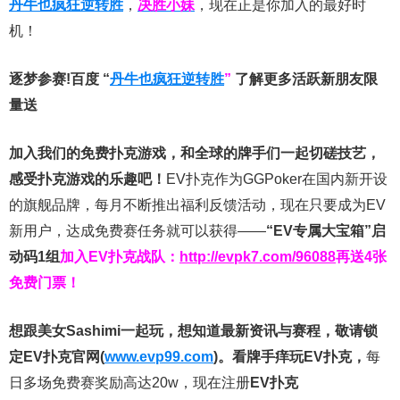
丹牛也疯狂逆转胜
，
决胜小妹
，现在正是你加入的最好时
机！
逐梦参赛!百度 “
丹牛也疯狂逆转胜
”
了解更多
活跃新朋友限
量送
加入我们的免费扑克游戏，和全球的牌手们一起切磋技艺，
感受扑克游戏的乐趣吧！
EV扑克作为GGPoker在国内新开设
的旗舰品牌，每月不断推出福利反馈活动，现在只要成为EV
新用户，达成免费赛任务就可以获得——
“EV专属大宝箱”启
动码1组
加入EV扑克战队：
http://evpk7.com/96088
再送4张
免费门票！
想跟美女Sashimi一起玩，
想知道最新资讯与赛程，
敬请锁
定EV扑克官网(
www.evp99.com
)。
看牌手痒玩EV扑克，
每
日多场免费赛奖励高达20w，现在注册
EV扑克