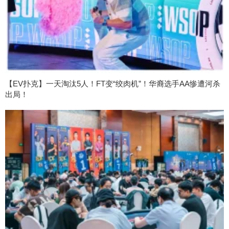
【EV扑克】一天淘汰5人！FT变“绞肉机”！华裔选手AA惨遭河杀
出局！