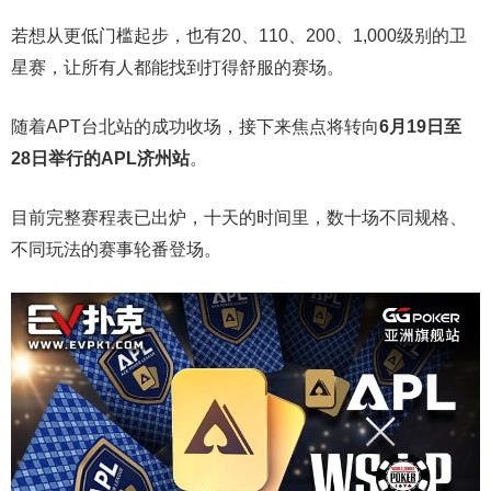
若想从更低门槛起步，也有20、110、200、1,000级别的卫
星赛，让所有人都能找到打得舒服的赛场。
随着APT台北站的成功收场，接下来焦点将转向
6
月
19
日至
28
日举行的
APL
济州站
。
目前完整赛程表已出炉，十天的时间里，数十场不同规格、
不同玩法的赛事轮番登场。