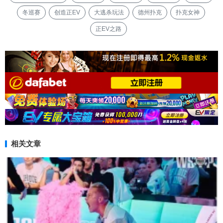
冬巡赛
创造正EV
大逃杀玩法
德州扑克
扑克女神
正EV之路
相关文章