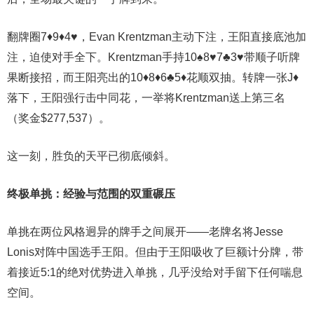
翻牌圈7♦️9♦️4♥️，Evan Krentzman主动下注，王阳直接底池加
注，迫使对手全下。Krentzman手持10♠️8♥️7♣️3♥️带顺子听牌
果断接招，而王阳亮出的10♦️8♦️6♣️5♦️花顺双抽。转牌一张J♦
落下，王阳强行击中同花，一举将Krentzman送上第三名
（奖金$277,537）。
这一刻，胜负的天平已彻底倾斜。
终极单挑：经验与范围的双重碾压
单挑在两位风格迥异的牌手之间展开——老牌名将Jesse
Lonis对阵中国选手王阳。但由于王阳吸收了巨额计分牌，带
着接近5:1的绝对优势进入单挑，几乎没给对手留下任何喘息
空间。