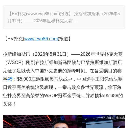
【EV扑克(www.evp86.com)报道】 拉斯维加斯讯（2026年5
月31日）——2026年世界扑克大赛…
【EV扑克(
www.evp86.com
)报道】
拉斯维加斯讯（2026年5月31日）——2026年世界扑克大赛
（WSOP）刚刚在拉斯维加斯马蹄铁与巴黎拉斯维加斯酒店
见证了足以载入中国扑克史册的巅峰时刻。在备受瞩目的赛
事
#5
：$5,000底池限额奥马决战中，中国选手王阳凭借决赛
日近乎完美的统治级表现，一举击败众多世界顶流，拿下象
征扑克界至高荣誉的WSOP冠军金手链，并独揽$595,388的
头奖！