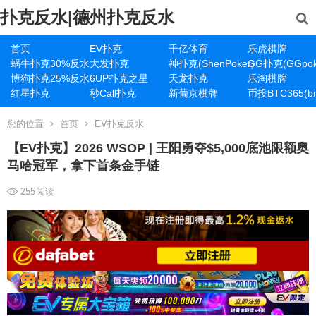
扑克反水|德州扑克反水
首页
EV扑克
千亿体育
乐虎棋牌
蜗牛扑克30%反水
大发扑克
神扑克(ShenPoker)
GG扑克(GGpok
博狗扑克25%反水
6UP扑克之星
天龙扑克
乐淘棋牌
红星扑克
秒Call扑克
新葡京棋牌
币投BTC365(bit
您的位置
首页
EV扑克反水
【EV扑克】2026 WSOP | 王阳勇夺$5,000底池限额奥
马哈冠军，拿下首条金手链
255
阅读