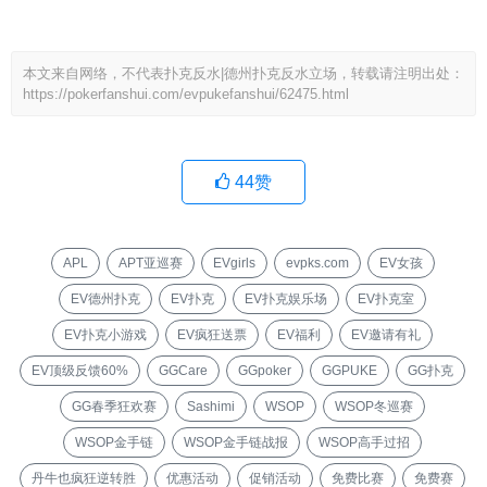
本文来自网络，不代表扑克反水|德州扑克反水立场，转载请注明出处：
https://pokerfanshui.com/evpukefanshui/62475.html
44
赞
APL
APT亚巡赛
EVgirls
evpks.com
EV女孩
EV德州扑克
EV扑克
EV扑克娱乐场
EV扑克室
EV扑克小游戏
EV疯狂送票
EV福利
EV邀请有礼
EV顶级反馈60%
GGCare
GGpoker
GGPUKE
GG扑克
GG春季狂欢赛
Sashimi
WSOP
WSOP冬巡赛
WSOP金手链
WSOP金手链战报
WSOP高手过招
丹牛也疯狂逆转胜
优惠活动
促销活动
免费比赛
免费赛