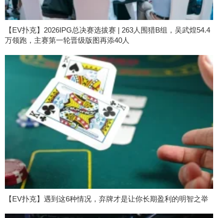
【EV扑克】2026IPG总决赛选拔赛 | 263人围猎B组，吴武煌54.4
万领跑，主赛第一轮晋级版图再添40人
【EV扑克】遇到这6种情况，弃牌才是让你长期盈利的明智之举