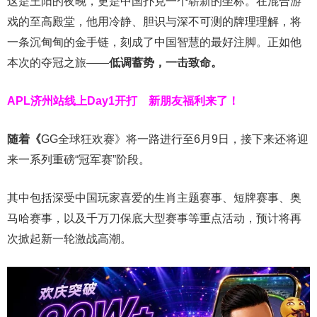
这是王阳的夜晚，更是中国扑克一个崭新的坐标。在混合游
戏的至高殿堂，他用冷静、胆识与深不可测的牌理理解，将
一条沉甸甸的金手链，刻成了中国智慧的最好注脚。正如他
本次的夺冠之旅——
低调蓄势，一击致命。
APL济州站线上Day1开打
新朋友福利来了！
随着《
GG全球狂欢赛》将一路进行至6月9日，接下来还将迎
来一系列重磅“冠军赛”阶段。
其中包括深受中国玩家喜爱的生肖主题赛事、短牌赛事、奥
马哈赛事，以及千万刀保底大型赛事等重点活动，预计将再
次掀起新一轮激战高潮。