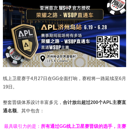
线上卫星赛于4月27日在GG全面打响，赛程将一路延续至6月
19日。
整套晋级体系设计丰富多元，
合计放出
超过200个
APL主赛直
通名额
。其中包含：
最具吸引力的是：
所有通过
GG
线上卫星赛晋级的选手，主赛