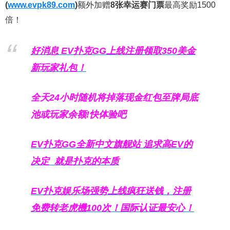
(
www.evpk89.com
)
额外加赠
8张幸运赛门票
最高奖励1500
倍！
好消息 EV扑克GG上线注册领取350美金
新玩家礼包！
全天24小时随机将掉落现金红包至牌局底
池或玩家余额!快体验吧
EV扑克GG
全新中文旗舰站
追求高EV
的
决定
就是扑克的本质
EV扑克娱乐场强势上线疯狂送钱，注册
免费转老虎機100次！国际认证最安心！