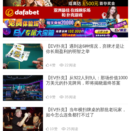
【EV扑克】遇到这6种情况，弃牌才是让
你长期盈利的明智之举
4
赞
22
阅读
【EV扑克】从922人到9人：那场价值1000
万美元的扑克牌局，即将揭晓最终答案
9
赞
35
阅读
【EV扑克】当年横扫牌桌的那批老玩家，
如今怎么连鱼都打不过了
10
赞
25
阅读