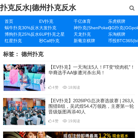
扑克反水|德州扑克反水
首页
EV扑克
千亿体育
乐虎棋牌
蜗牛扑克30%反水
大发扑克
神扑克(ShenPoker)
GG扑克(GGpok
博狗扑克25%反水
6UP扑克之星
天龙扑克
乐淘棋牌
红星扑克
秒Call扑克
新葡京棋牌
币投BTC365(bit
标签：
德州扑克
【EV扑克】一天淘汰5人！FT变“绞肉机”！
华裔选手AA惨遭河杀出局！
4
赞
18
阅读
【EV扑克】2026IPG总决赛选拔赛 | 263人
围猎B组，吴武煌54.4万领跑，主赛第一轮
晋级版图再添40人
4
赞
19
阅读