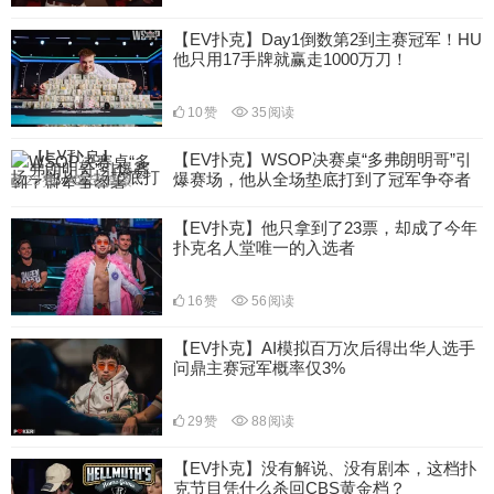
【EV扑克】Day1倒数第2到主赛冠军！HU
他只用17手牌就赢走1000万刀！
10
赞
35
阅读
【EV扑克】WSOP决赛桌“多弗朗明哥”引
爆赛场，他从全场垫底打到了冠军争夺者
23
赞
58
阅读
【EV扑克】他只拿到了23票，却成了今年
扑克名人堂唯一的入选者
16
赞
56
阅读
【EV扑克】AI模拟百万次后得出华人选手
问鼎主赛冠军概率仅3%
29
赞
88
阅读
【EV扑克】没有解说、没有剧本，这档扑
克节目凭什么杀回CBS黄金档？