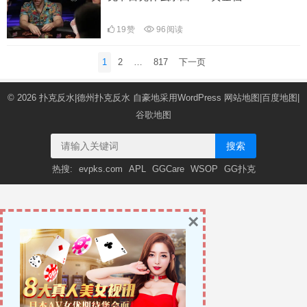
19
赞
96
阅读
文
1
2
…
817
下一页
章
导
© 2026
扑克反水|德州扑克反水
自豪地采用WordPress
网站地图
|
百度地图
|
航
谷歌地图
搜索
热搜:
evpks.com
APL
GGCare
WSOP
GG扑克
×