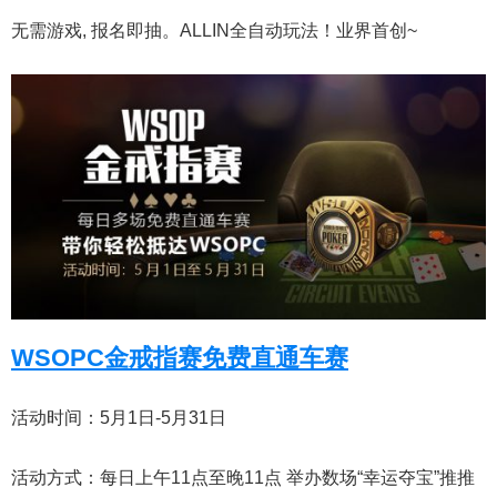
无需游戏, 报名即抽。ALLIN全自动玩法！业界首创~
WSOPC金戒指赛免费直通车赛
活动时间：5月1日-5月31日
活动方式：每日上午11点至晚11点 举办数场“幸运夺宝”推推