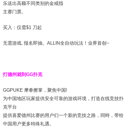
乐送出高额不同类别的金戒指
主赛门票。
买入：仅需$1 刀起
无需游戏, 报名即抽。ALLIN全自动玩法！业界首创~
打德州就到GG扑克
GGPUKE 摩拳擦掌，聚焦中国!
为中国地区玩家提供安全可靠的游戏环境，打造在线竞技扑
克平台
提供喜爱德州比赛的用户们一个新的竞技之路，同時，带给
中国用户更多特殊礼遇。