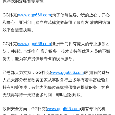
保游戏的流畅和稳定性。
GG扑克(
www.ggp666.com
)为了使每位客户玩的放心，开心
和舒心，亚洲部门建立在菲律宾并获得了政府发 放的网络游
戏平台运营执照。
GG扑克(
www.ggp666.com
)亚洲部门拥有庞大的专业服务团
队，并经过市场推广,客户服务，技术支持等优秀人员的不懈
努力，能为客户提供最专业的娱乐服务。
经总部大力支持，GG扑克(
www.ggp666.com
)所拥有的财务
人员大部分都是欧美国家从事财务行业多年有着丰富经验并
持有相关资质，有能力为每位赢家提供快速提款服务，客户
无须再等待一天或更多时间，即时提款到账。
数据安全方面，GG扑克(
www.ggp666.com
)拥有专业的机