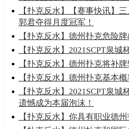
【扑克反水】【赛事快讯】三
郭君夺得月度冠军！
【扑克反水】德州扑克危险牌
【扑克反水】2021SCPT泉城
【扑克反水】德州扑克将补牌
【扑克反水】德州扑克基本概率
【扑克反水】2021SCPT泉城
遗憾成为本届泡沫！
【扑克反水】你具有职业德州