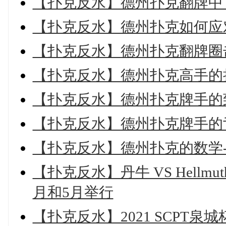
【扑克反水】德州扑克翻牌中
【扑克反水】德州扑克如何应
【扑克反水】德州扑克翻牌圈
【扑克反水】德州扑克高手的
【扑克反水】德州扑克牌手的
【扑克反水】德州扑克牌手的
【扑克反水】德州扑克的数学-
【扑克反水】丹牛 VS Hell
月和5月举行
【扑克反水】2021 SCPT泉