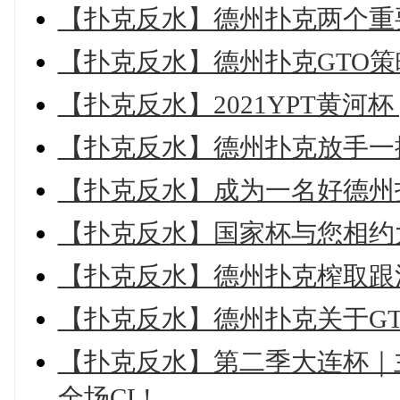
【扑克反水】德州扑克两个重
【扑克反水】德州扑克GTO策略
【扑克反水】2021YPT黄河
【扑克反水】德州扑克放手一
【扑克反水】成为一名好德州
【扑克反水】国家杯与您相约
【扑克反水】德州扑克榨取跟
【扑克反水】德州扑克关于G
【扑克反水】第二季大连杯｜主
全场CL!