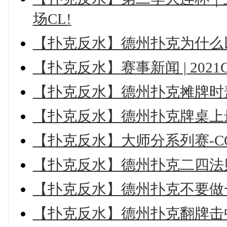
场CL!
【扑克反水】德州扑克为什么以
【扑克反水】赛事新闻 | 202
【扑克反水】德州扑克摊牌时
【扑克反水】德州扑克牌桌上
【扑克反水】大师分系列赛-C
【扑克反水】德州扑克二四法
【扑克反水】德州扑克不要做
【扑克反水】德州扑克翻牌击