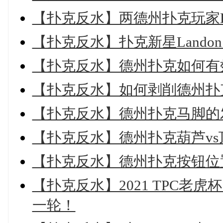
【扑克反水】两德州扑克玩家Dan
【扑克反水】扑克新星Landon Ti
【扑克反水】德州扑克如何有
【扑克反水】如何剥削德州扑
【扑克反水】德州扑克马脚的
【扑克反水】德州扑克葫芦v
【扑克反水】德州扑克按钮位
【扑克反水】2021 TPC老虎
一轮！