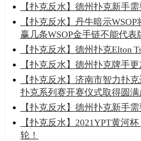
【扑克反水】德州扑克新手需
【扑克反水】丹牛暗示WSOP将在
赢几条WSOP金手链不能代表
【扑克反水】德州扑克Elton T
【扑克反水】德州扑克牌手更
【扑克反水】济南市智力扑克
扑克系列赛开赛仪式取得圆满
【扑克反水】德州扑克新手需
【扑克反水】2021YPT黄河杯
轮！