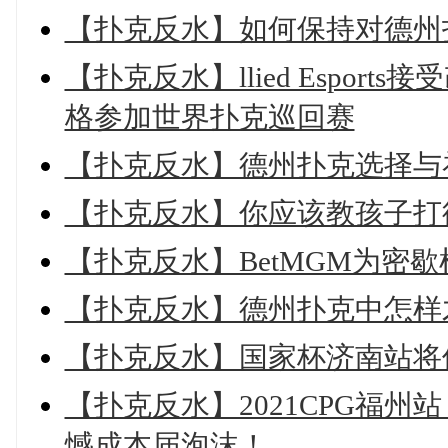
【扑克反水】如何保持对德州
【扑克反水】llied Espor
格参加世界扑克巡回赛
【扑克反水】德州扑克选择与
【扑克反水】你应该教孩子打
【扑克反水】BetMGM为密
【扑克反水】德州扑克中怎样
【扑克反水】国家杯济南站将
【扑克反水】2021CPG福
憾成本届泡沫！