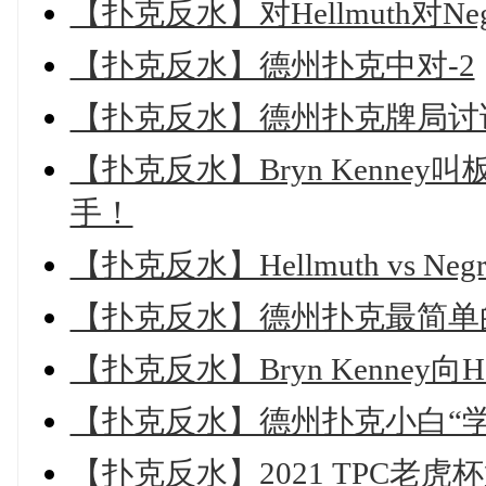
【扑克反水】对Hellmuth对N
【扑克反水】德州扑克中对-2
【扑克反水】德州扑克牌局讨
【扑克反水】Bryn Kenney叫
手！
【扑克反水】Hellmuth vs N
【扑克反水】德州扑克最简单
【扑克反水】Bryn Kenney向
【扑克反水】德州扑克小白“
【扑克反水】2021 TPC老