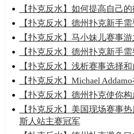
【扑克反水】如何提高自己的
【扑克反水】德州扑克新手需
【扑克反水】马小妹儿赛事游
【扑克反水】德州扑克新手需
【扑克反水】浅析赛事选择和
【扑克反水】Michael Add
【扑克反水】德州扑克使你构
【扑克反水】美国现场赛事热度恢
斯人站主赛冠军