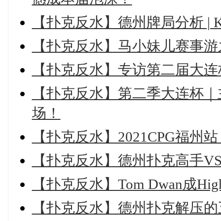
【扑克反水】德州牌局分析 |
【扑克反水】马小妹儿赛事游之
【扑克反水】专访第二届大连
【扑克反水】第二季大连杯｜
场！
【扑克反水】2021CPG福州站
【扑克反水】德州扑克高手V
【扑克反水】Tom Dwan成​High
【扑克反水】德州扑克解压的