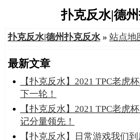
扑克反水|德州扑克
扑克反水|德州扑克反水
»
站点地
最新文章
【扑克反水】2021 TPC老虎
下一轮！
【扑克反水】2021 TPC老虎杯 
记分量领先！
【扑克反水】日常游戏我们到