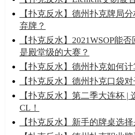
【扑克反水】德州扑克牌局分析
弃牌？
【扑克反水】2021WSOP能
是殿堂级的大赛？
【扑克反水】德州扑克如何计
【扑克反水】德州扑克口袋对
【扑克反水】第二季大连杯 |
CL！
【扑克反水】新手的牌桌选择