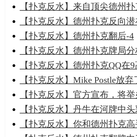
【扑克反水】来自顶尖德州扑
【扑克反水】德州扑克反向潜
【扑克反水】德州扑克翻后-4
【扑克反水】德州扑克牌局分析：Jason 
【扑克反水】德州扑克QQ在
【扑克反水】Mike Postle
【扑克反水】官方宣布，将举办
【扑克反水】丹牛在河牌中头
【扑克反水】你和德州扑克高