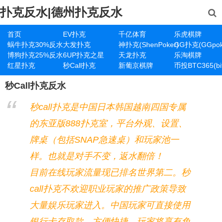
扑克反水|德州扑克反水
首页
EV扑克
千亿体育
乐虎棋牌
蜗牛扑克30%反水
大发扑克
神扑克(ShenPoker)
GG扑克(GGpok
博狗扑克25%反水
6UP扑克之星
天龙扑克
乐淘棋牌
红星扑克
秒Call扑克
新葡京棋牌
币投BTC365(bit
秒Call扑克反水
秒call扑克是中国日本韩国越南四国专属
的东亚版888扑克室，平台外观、设置、
牌桌（包括SNAP急速桌）和玩家池一
样。也就是对手不变，返水翻倍！
目前在线玩家流量现已排名世界第二。秒
call扑克不欢迎职业玩家的推广政策导致
大量娱乐玩家进入。中国玩家可直接使用
银行卡存取款，方便快捷。玩家将享有免