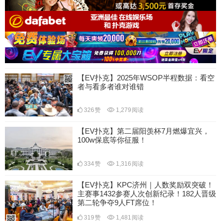
【EV扑克】2025年WSOP半程数据：看空
者与看多者谁对谁错
326
赞
1,279
阅读
【EV扑克】第二届阳羡杯7月燃爆宜兴，
100w保底等你征服！
334
赞
1,316
阅读
【EV扑克】KPC济州｜人数奖励双突破！
主赛事1432参赛人次创新纪录！182人晋级
第二轮争夺9人FT席位！
319
赞
1,481
阅读