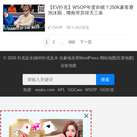
【EV扑克】WSOP年度诈唬？250K豪客赛
泡沫期，嘴炮哥弃掉天三条
298
赞
1,442
阅读
文
1
2
…
668
下一页
章
导
© 2026
扑克反水|德州扑克反水
自豪地采用WordPress
网站地图
|
百度地图
|
航
谷歌地图
搜索
热搜:
evpks.com
APL
GGCare
WSOP
GG扑克
×