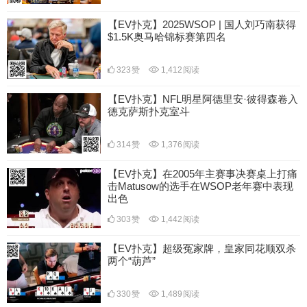
【EV扑克】2025WSOP | 国人刘巧南获得
$1.5K奥马哈锦标赛第四名
323
赞
1,412
阅读
【EV扑克】NFL明星阿德里安·彼得森卷入
德克萨斯扑克室斗
314
赞
1,376
阅读
【EV扑克】在2005年主赛事决赛桌上打痛
击Matusow的选手在WSOP老年赛中表现
出色
303
赞
1,442
阅读
【EV扑克】超级冤家牌，皇家同花顺双杀
两个“葫芦”
330
赞
1,489
阅读