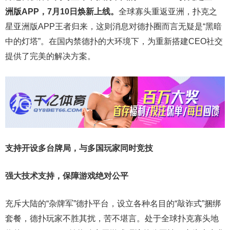
洲版APP，7月10日焕新上线。
全球寡头重返亚洲，扑克之
星亚洲版APP王者归来，这则消息对德扑圈而言无疑是“黑暗
中的灯塔”。在国内禁德扑的大环境下，为重新搭建CEO社交
提供了完美的解决方案。
支持开设多台牌局，与多国玩家同时竞技
强大技术支持，保障游戏绝对公平
充斥大陆的“杂牌军”德扑平台，设立各种名目的“敲诈式”捆绑
套餐，德扑玩家不胜其扰，苦不堪言。处于全球扑克寡头地