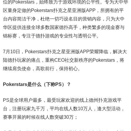
位的Pokerstars，始终致力于游戏环境的公平性。专为大中华
区量身定做的Pokerstars扑克之星亚洲版APP，所拥有的平
台内容简洁干净，杜绝一切巧设名目的营销内容，只为大中
华区提供连接全球多数国家德扑高手，种类繁多的现金赛与
锦标赛，专注于德扑游戏的专业性与透明公平。
7月10日，Pokerstars扑克之星亚洲版APP荣耀降临，解决大
陆德扑玩家的痛点，重构CEO社交新秩序的Pokerstars，将
继续肩负使命，高歌前行，保持初心。
Pokerstars是什么
（下称P
S
）？
PS是全球用户最多，最受玩家欢迎的线上德州扑克游戏平
台，注册玩家九千万，平均在线人数10万人，逢大型活动，
赛事开展的时候在线人数突破30万；