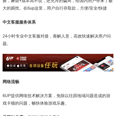
换，麻烦+成本高不说，还充斥的骗局，给国内用户带来了极
大的困扰。在6up这里，用户自行存取款，方便/安全/快捷
中文客服服务体系
24小时专业中文客服对接，善解人意，高效快速解决用户问
题。
网络流畅
6UP提供网络技术解决方案，免除以往因地域问题造成的游
戏卡顿的问题，畅快体验游戏乐趣。