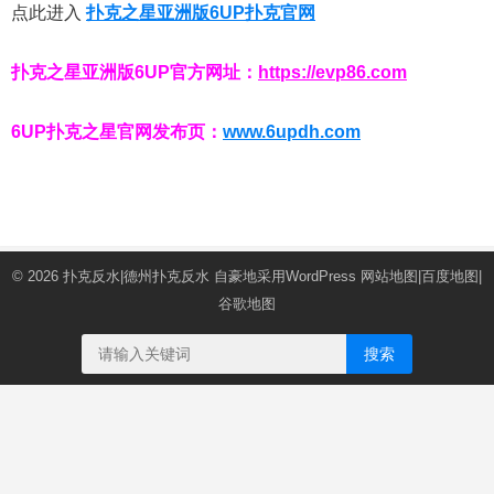
点此进入
扑克之星亚洲版6UP扑克官网
扑克之星亚洲版6UP官方网址：
https://evp86.com
6UP扑克之星官网发布页：
www.6updh.com
© 2026
扑克反水|德州扑克反水
自豪地采用WordPress
网站地图
|
百度地图
|
谷歌地图
搜索