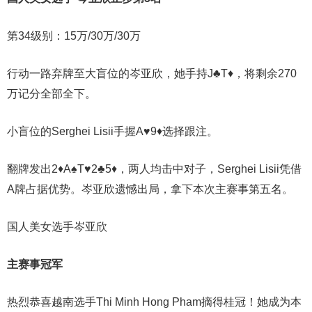
第34级别：15万/30万/30万
行动一路弃牌至大盲位的岑亚欣，她手持J♣T♦，将剩余270
万记分全部全下。
小盲位的Serghei Lisii手握A♥9♦选择跟注。
翻牌发出2♦A♠T♥2♣5♦，两人均击中对子，Serghei Lisii凭借
A牌占据优势。岑亚欣遗憾出局，拿下本次主赛事第五名。
国人美女选手岑亚欣
主赛事冠军
热烈恭喜越南选手Thi Minh Hong Pham摘得桂冠！她成为本