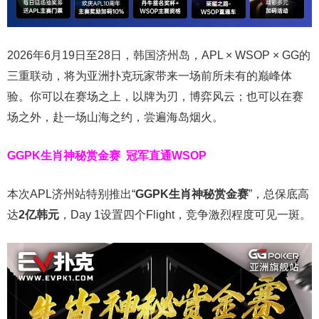
2026年6月19日至28日，韩国济州岛，APL × WSOP × GG的
三重联动，将为亚洲扑克玩家带来一场前所未有的巅峰体
验。
你可以在赛场之上，以牌为刃，博弈风云；也可以在赛
场之外，赴一场山海之约，尝遍海岛烟火。
GGPK生肖神秘赏金赛
冠军直通WSOP
本次APL济州站特别推出“
GGPK
生肖神秘赏金赛
”，总保底高
达
2
亿韩元
，Day 1设置四个Flight，竞争激烈程度可见一斑。