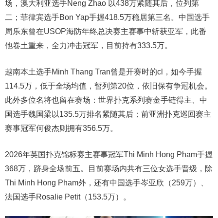
场，澳大利亚选手Neng Zhao 以438万紧随其后，位列第
二；菲律宾选手Bon Yap手握418.5万稳居第三名。中国选手
周乐东曾在USOP海防年终总决赛主赛事中斩获亚军，此番
他卷土重来，全力冲击冠军，目前持有333.5万。
越南本土选手Minh Thang Tran曾是开赛时的cl，如今手握
114.5万，低于全场均值，暂列第20位，依旧保有争冠机会。
此外多位名将也留在赛场：世界扑克系列赛金手链得主、中
国选手魏国
梁
以135.5万排名紧随其后；前亚洲扑克巡回赛主
赛事冠军何俊杰则拥有356.5万。
2026年英国扑克锦标赛主赛事冠军Thi Minh Hong Pham手握
368万，跻身全场前五。目前赛场内共有三位女选手晋级，除
Thi Minh Hong Pham外，还有中国选手岑亚欣（259万）、
法国选手Rosalie Petit（153.5万）。