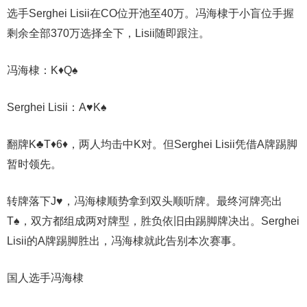
选手Serghei Lisii在CO位开池至40万。冯海棣于小盲位手握
剩余全部370万选择全下，Lisii随即跟注。
冯海棣：K♦Q♠
Serghei Lisii：A♥K♠
翻牌K♣T♦6♦，两人均击中K对。但Serghei Lisii凭借A牌踢脚
暂时领先。
转牌落下J♥️，冯海棣顺势拿到双头顺听牌。最终河牌亮出
T♠️，双方都组成两对牌型，胜负依旧由踢脚牌决出。Serghei
Lisii的A牌踢脚胜出，冯海棣就此告别本次赛事。
国人选手冯海棣