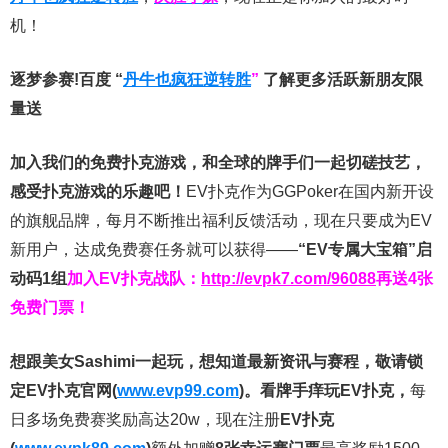
机！
逐梦参赛!百度 “
丹牛也疯狂逆转胜
”
了解更多
活跃新朋友限
量送
加入我们的免费扑克游戏，和全球的牌手们一起切磋技艺，
感受扑克游戏的乐趣吧！
EV扑克作为GGPoker在国内新开设
的旗舰品牌，每月不断推出福利反馈活动，现在只要成为EV
新用户，达成免费赛任务就可以获得——
“EV专属大宝箱”启
动码1组
加入EV扑克战队：
http://evpk7.com/96088
再送4张
免费门票！
想跟美女Sashimi一起玩，
想知道最新资讯与赛程，
敬请锁
定EV扑克官网(
www.evp99.com
)。
看牌手痒玩EV扑克，
每
日多场免费赛奖励高达20w，现在注册
EV扑克