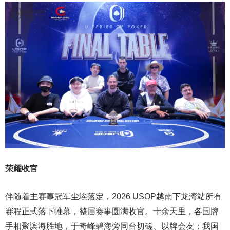
荣耀收官
伴随着主赛事冠军尘埃落定，2026 USOP越南下龙湾站所有
赛程正式落下帷幕，整届赛事圆满收官。十余天里，各国牌
手相聚滨海胜地，于奇峰碧海旁同台切磋、以牌会友；我国