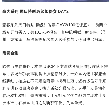
豪客系列:周日特别.超级加倍赛-DAY2
豪客系列周日特别.超级加倍赛-DAY2(100亿保底），前两个
级别开放买入，共181人次报名，其中陈明聪、时金林、冯
川、龙振涛、马浩辉等多名国人选手参与，今日决出冠军。
附赛合集
除焦点主赛事外，本届 USOP 下龙湾站各项附赛接连落下帷
幕，多场分项赛事轮番上演精彩对决。一众国内选手状态全
线飘红，接连在不同规格附赛中摘得桂冠，还有多位好手顺
利闯进各项目决赛桌，接连斩获亮眼名次。选手们立足海外
赛场稳扎稳打、奋勇拼搏，用实打实的优异战绩展现本土竞
技水准，在异国山海之间斩获荣誉、为国争光。