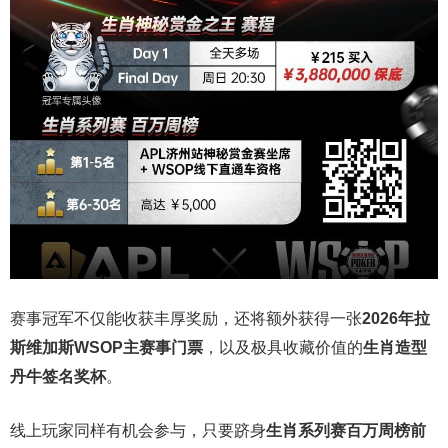
赛事冠军不仅能收获丰厚奖励，还将额外获得一张
2026
年拉
斯维加斯
WSOP
主赛事门票
，以及极具收藏价值的
生肖造型
丹牛签名奖杯
。
线上玩家同样有机会参与，只要跻身
生肖系列赛百万周榜前