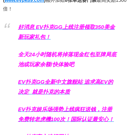
(
www.evpk89.com
)
额外加赠
8张幸运赛门票
最高奖励1500
倍！
好消息 EV扑克GG上线注册领取350美金
新玩家礼包！
全天24小时随机将掉落现金红包至牌局底
池或玩家余额!快体验吧
EV扑克GG
全新中文旗舰站
追求高EV
的
决定
就是扑克的本质
EV扑克娱乐场强势上线疯狂送钱，注册
免费转老虎機100次！国际认证最安心！