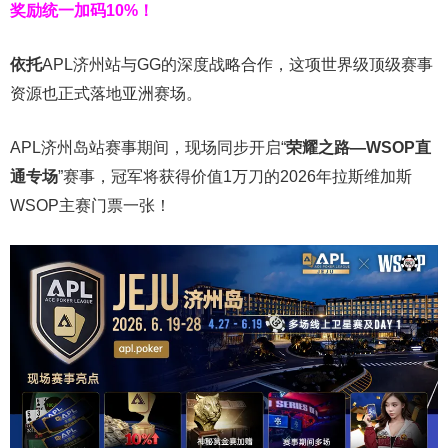
奖励统一加码
10%
！
依托
APL济州站与GG的深度战略合作，这项世界级顶级赛事
资源也正式落地亚洲赛场。
APL济州岛站赛事期间，现场同步开启“
荣耀之路
—WSOP
直
通专场
”赛事，冠军将获得价值1万刀的2026年拉斯维加斯
WSOP主赛门票一张！