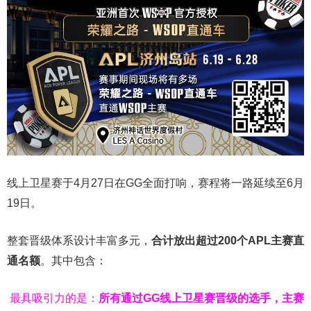
线上卫星赛于4月27日在GG全面打响，赛程将一路延续至6月
19日。
整套晋级体系设计丰富多元，
合计放出
超过200个
APL主赛直
通名额
。其中包含：
最具吸引力的是：
所有通过
GG
线上卫星赛晋级的选手，主赛