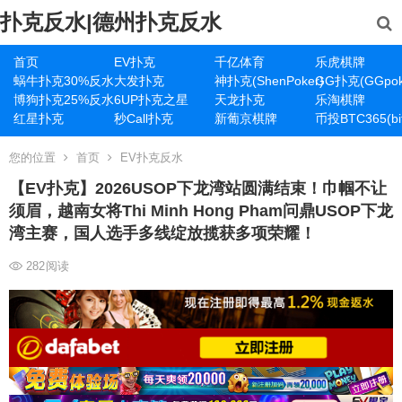
扑克反水|德州扑克反水
首页
EV扑克
千亿体育
乐虎棋牌
蜗牛扑克30%反水
大发扑克
神扑克(ShenPoker)
GG扑克(GGpok
博狗扑克25%反水
6UP扑克之星
天龙扑克
乐淘棋牌
红星扑克
秒Call扑克
新葡京棋牌
币投BTC365(bit
您的位置
首页
EV扑克反水
【EV扑克】2026USOP下龙湾站圆满结束！巾帼不让
须眉，越南女将Thi Minh Hong Pham问鼎USOP下龙
湾主赛，国人选手多线绽放揽获多项荣耀！
282
阅读