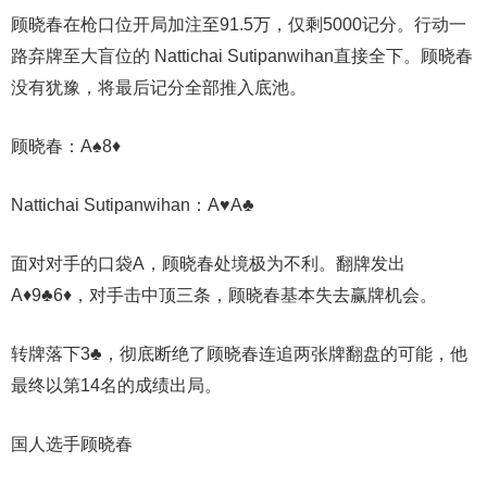
顾晓春在枪口位开局加注至91.5万，仅剩5000记分。行动一
路弃牌至大盲位的 Nattichai Sutipanwihan直接全下。顾晓春
没有犹豫，将最后记分全部推入底池。
顾晓春：A♠️8♦️
Nattichai Sutipanwihan：A♥️A♣️
面对对手的口袋A，顾晓春处境极为不利。翻牌发出
A♦9♣6♦，对手击中顶三条，顾晓春基本失去赢牌机会。
转牌落下3♣️，彻底断绝了顾晓春连追两张牌翻盘的可能，他
最终以第14名的成绩出局。
国人选手顾晓春