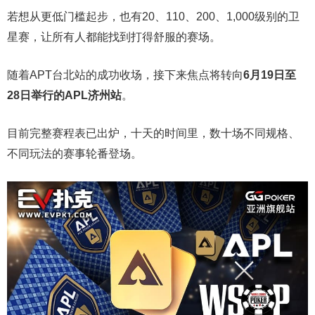
若想从更低门槛起步，也有20、110、200、1,000级别的卫
星赛，让所有人都能找到打得舒服的赛场。
随着APT台北站的成功收场，接下来焦点将转向
6
月
19
日至
28
日举行的
APL
济州站
。
目前完整赛程表已出炉，十天的时间里，数十场不同规格、
不同玩法的赛事轮番登场。