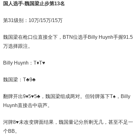
国人选手-魏国
梁
止步第13名
第31级别：10万/15万/15万
魏国梁在枪口位直接全下，BTN位选手Billy Huynh手握91.5
万选择跟注。
Billy Huynh：T♦T♥
魏国梁：T♣9♣
翻牌开出9♦5♥5♣，魏国梁组成两对。但转牌落下T♠️，Billy
Huynh直接击中葫芦。
河牌8♥️未改变牌面结果，魏国量记分所剩无几，甚至不足一
个BB。