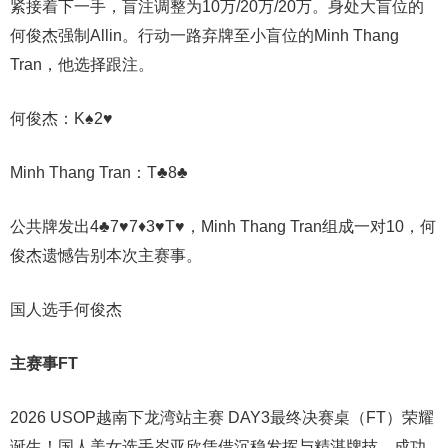
紧接着下一手，盲注调整为10万/20万/20万。身处大盲位的
何俊杰强制Allin。行动一路弃牌至小盲位的Minh Thang
Tran，他选择跟注。
何俊杰：K♠2♥
Minh Thang Tran：T♣8♣
公共牌发出4♣7♥7♦3♥T♥，Minh Thang Tran组成一对10，何
俊杰遗憾告别本次主赛事。
国人选手何俊杰
主赛事FT
2026 USOP越南下龙湾站主赛 DAY3最终决赛桌（FT）荣耀
诞生！国人美女选手岑亚欣凭借沉稳发挥与精湛牌技，成功