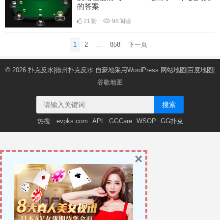
的答案
21
赞
98
阅读
文
1
2
…
858
下一页
章
导
© 2026
扑克反水|德州扑克反水
自豪地采用WordPress
网站地图
|
百度地图
|
航
谷歌地图
搜索
热搜:
evpks.com
APL
GGCare
WSOP
GG扑克
×