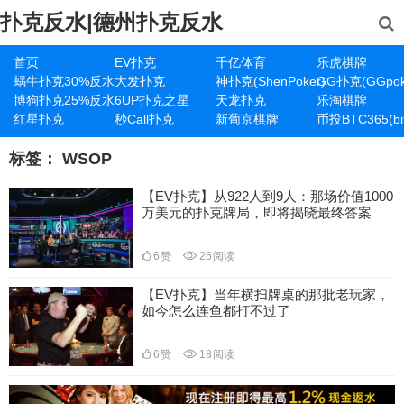
扑克反水|德州扑克反水
首页
EV扑克
千亿体育
乐虎棋牌
蜗牛扑克30%反水
大发扑克
神扑克(ShenPoker)
GG扑克(GGpok
博狗扑克25%反水
6UP扑克之星
天龙扑克
乐淘棋牌
红星扑克
秒Call扑克
新葡京棋牌
币投BTC365(bit
标签：
WSOP
【EV扑克】从922人到9人：那场价值1000
万美元的扑克牌局，即将揭晓最终答案
6
赞
26
阅读
【EV扑克】当年横扫牌桌的那批老玩家，
如今怎么连鱼都打不过了
6
赞
18
阅读