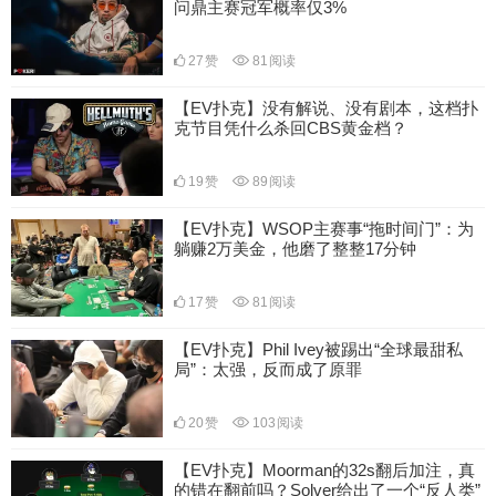
问鼎主赛冠军概率仅3%
27
赞
81
阅读
【EV扑克】没有解说、没有剧本，这档扑
克节目凭什么杀回CBS黄金档？
19
赞
89
阅读
【EV扑克】WSOP主赛事“拖时间门”：为
躺赚2万美金，他磨了整整17分钟
17
赞
81
阅读
【EV扑克】Phil Ivey被踢出“全球最甜私
局”：太强，反而成了原罪
20
赞
103
阅读
【EV扑克】Moorman的32s翻后加注，真
的错在翻前吗？Solver给出了一个“反人类”