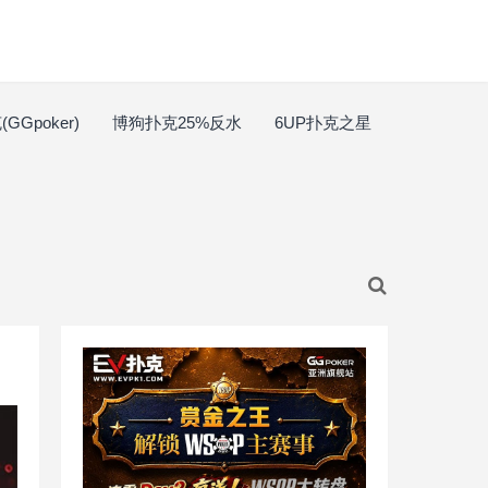
GGpoker)
博狗扑克25%反水
6UP扑克之星