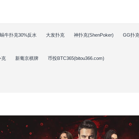
蜗牛扑克30%反水
大发扑克
神扑克(ShenPoker)
GG扑克(
扑克
新葡京棋牌
币投BTC365(bitou366.com)