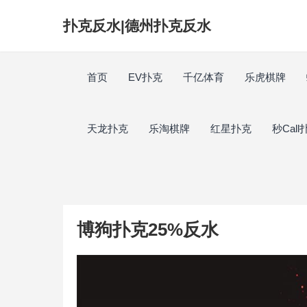
扑克反水|德州扑克反水
首页
EV扑克
千亿体育
乐虎棋牌
天龙扑克
乐淘棋牌
红星扑克
秒Call
博狗扑克25%反水