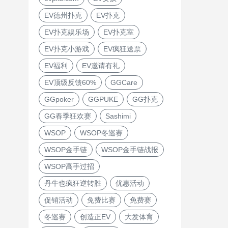
EV德州扑克
EV扑克
EV扑克娱乐场
EV扑克室
EV扑克小游戏
EV疯狂送票
EV福利
EV邀请有礼
EV顶级反馈60%
GGCare
GGpoker
GGPUKE
GG扑克
GG春季狂欢赛
Sashimi
WSOP
WSOP冬巡赛
WSOP金手链
WSOP金手链战报
WSOP高手过招
丹牛也疯狂逆转胜
优惠活动
促销活动
免费比赛
免费赛
冬巡赛
创造正EV
大发体育