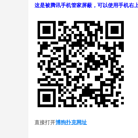
这是被腾讯手机管家屏蔽，可以使用手机右上角
直接打开
博狗扑克网址