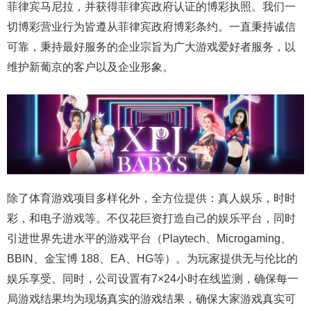
菲律宾马尼拉，并获得菲律宾政府认证的博彩执照。我们一
切博彩营业行为皆遵从菲律宾政府博彩条约。一直秉持诚信
可靠，秉持最好服务的企业宗旨为广大游戏爱好者服务，以
维护新葡京的客户以及企业形象。
除了体育游戏项目多样化外，全方位提供：真人娱乐，时时
彩，和电子游戏等。不仅花巨资打造自己的娱乐平台，同时
引进世界先进水平的游戏平台（Playtech、Microgaming、
BBIN、金宝博 188、EA、HG等）。为玩家提供无与伦比的
娱乐享受。同时，公司设置有7×24小时在线监测，确保每一
局游戏结果均为现场真实的游戏结果，确保大家游戏真实可