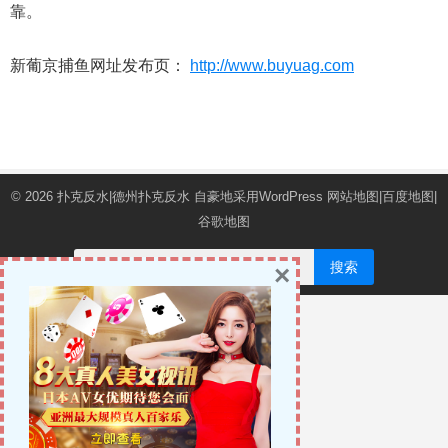
靠。
新葡京捕鱼网址发布页：
http://www.buyuag.com
© 2026
扑克反水|德州扑克反水
自豪地采用WordPress
网站地图
|
百度地图
|
谷歌地图
搜索
×