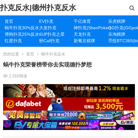
扑克反水|德州扑克反水
首页
EV扑克
千亿体育
乐虎棋牌
蜗牛扑克30%反水
大发扑克
神扑克(ShenPoker)
GG扑克(GGpok
博狗扑克25%反水
6UP扑克之星
天龙扑克
乐淘棋牌
红星扑克
秒Call扑克
新葡京棋牌
币投BTC365(bit
您的位置
首页
蜗牛扑克反水
蜗牛扑克荣誉榜带你去实现德扑梦想
2,316
阅读