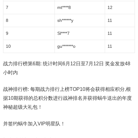
7
mt****8
12
8
sh******y
11
9
Sl****7
11
10
gu*******o
11
战力排行榜第6期:
统计时间6月12日至7月12日 奖金发放48
小时内
战神排行榜:
每期战力排行上榜TOP10将会获得相应积分,根
据10期获得的总积分数进行战神排名并获得蜗牛送出的年度
神秘超级大礼包！
并签约蜗牛加入VIP明星队！