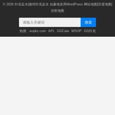
© 2026
扑克反水|德州扑克反水
自豪地采用WordPress
网站地图
|
百度地图
|
谷歌地图
搜索
热搜:
evpks.com
APL
GGCare
WSOP
GG扑克