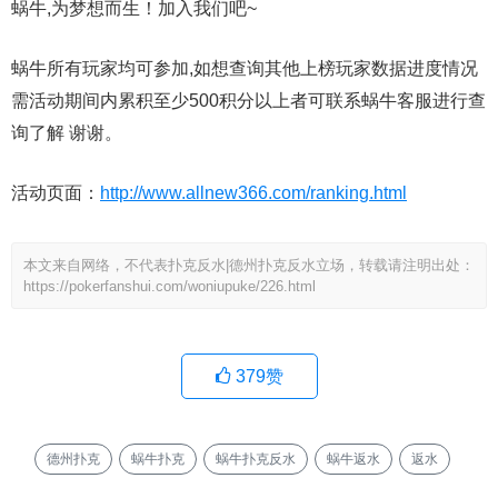
蜗牛,为梦想而生！加入我们吧~
蜗牛所有玩家均可参加,如想查询其他上榜玩家数据进度情况
需活动期间内累积至少500积分以上者可联系蜗牛客服进行查
询了解 谢谢。
活动页面：
http://www.allnew366.com/ranking.html
本文来自网络，不代表扑克反水|德州扑克反水立场，转载请注明出处：
https://pokerfanshui.com/woniupuke/226.html
379
赞
德州扑克
蜗牛扑克
蜗牛扑克反水
蜗牛返水
返水