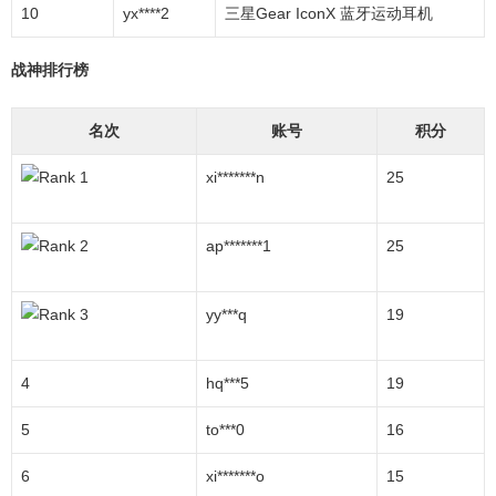
10
yx****2
三星Gear IconX 蓝牙运动耳机
战神排行榜
名次
账号
积分
xi*******n
25
ap*******1
25
yy***q
19
4
hq***5
19
5
to***0
16
6
xi*******o
15