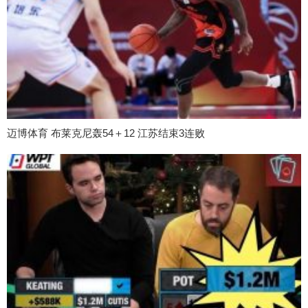
迈博体育 布莱克尼轰54＋12 江苏结束3连败