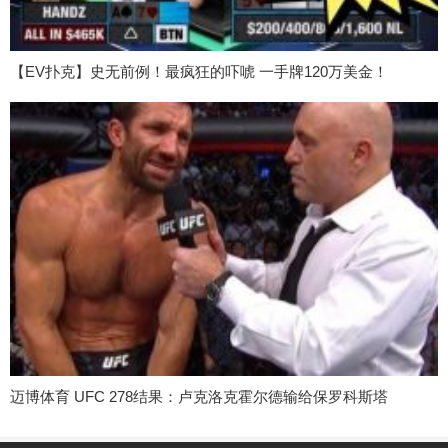
【EV扑克】史无前例！最疯狂的吓唬 一手牌120万美金！
迈博体育 UFC 278结果：卢克洛克霍尔德输给保罗科斯塔