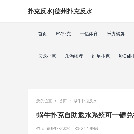
扑克反水|德州扑克反水
首页
EV扑克
千亿体育
乐虎棋牌
天龙扑克
乐淘棋牌
红星扑克
秒Call
您的位置
首页
蜗牛扑克反水
蜗牛扑克自助返水系统可一键兑
作者:
德州扑克返水
2,940
阅读