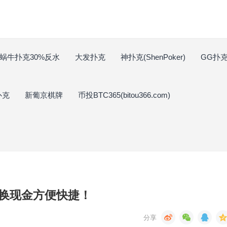
蜗牛扑克30%反水
大发扑克
神扑克(ShenPoker)
GG扑克(
扑克
新葡京棋牌
币投BTC365(bitou366.com)
换现金方便快捷！