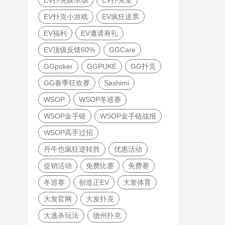
EV扑克小游戏
EV疯狂送票
EV福利
EV邀请有礼
EV顶级反馈60%
GGCare
GGpoker
GGPUKE
GG扑克
GG春季狂欢赛
Sashimi
WSOP
WSOP冬巡赛
WSOP金手链
WSOP金手链战报
WSOP高手过招
丹牛也疯狂逆转胜
优惠活动
促销活动
免费比赛
免费赛
冬巡赛
创造正EV
大发体育
大发官网
大发扑克
大逃杀玩法
德州扑克