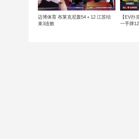
迈博体育 布莱克尼轰54＋12 江苏结
【EV扑
束3连败
一手牌1