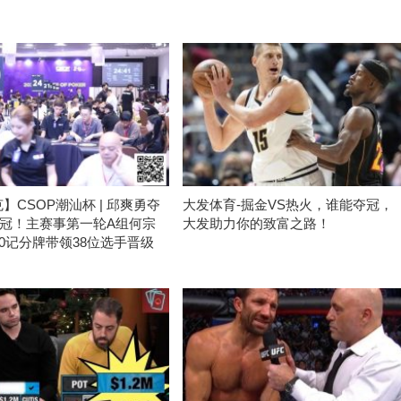
】CSOP潮汕杯 | 邱爽勇夺
大发体育-掘金VS热火，谁能夺冠，
冠！主赛事第一轮A组何宗
大发助力你的致富之路！
000记分牌带领38位选手晋级