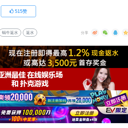
515
赞
蜗牛返水
返水