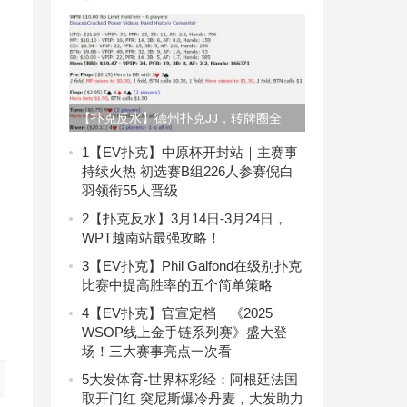
【扑克反水】德州扑克JJ，转牌圈全
压，我有没有打对？
1
【EV扑克】中原杯开封站｜主赛事
持续火热 初选赛B组226人参赛倪白
羽领衔55人晋级
2
【扑克反水】3月14日-3月24日，
WPT越南站最强攻略！
3
【EV扑克】Phil Galfond在级别扑克
比赛中提高胜率的五个简单策略
4
【EV扑克】官宣定档｜《2025
WSOP线上金手链系列赛》盛大登
场！三大赛事亮点一次看
5
大发体育-世界杯彩经：阿根廷法国
取开门红 突尼斯爆冷丹麦，大发助力