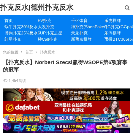
扑克反水|德州扑克反水
首页
EV扑克
千亿体育
乐虎棋牌
蜗牛扑克30%反水
大发扑克
神扑克(ShenPoker)
GG扑克(GGpok
博狗扑克25%反水
6UP扑克之星
天龙扑克
乐淘棋牌
红星扑克
秒Call扑克
新葡京棋牌
币投BTC365(bit
您的位置
首页
扑克反水
【扑克反水】Norbert Szecsi赢得WSOPE第6项赛事
的冠军
1,454
阅读