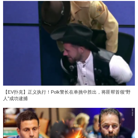
【EV扑克】正义执行！Polk警长在单挑中胜出，将匪帮首领“野
人”成功逮捕