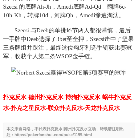
Szecsi 的底牌Ah-Jh，Amedi底牌Ad-Qd。翻牌6c-
10h-Kh，转牌10d，河牌Qh，Amedi惨遭淘汰。
Szecsi
与Deeb的单挑环节两人都很谨慎，最后
一手牌中Deeb选择了3bet至全押，Szecsi击中了坚果
三条牌组并跟注，最终这位匈牙利选手斩获比赛冠
军，收获个人第二条WSOP金手链。
扑克反水-德州扑克反水-博狗扑克反水-蜗牛扑克反
水-扑克之星反水-联众扑克反水-天龙扑克反水
本文来自网络，不代表扑克反水|德州扑克反水立场，转载请注明出
处：https://pokerfanshui.com/puke/1199.html