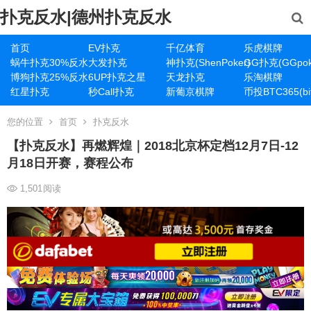
扑克反水|德州扑克反水
首页
EV扑克
千亿体育
乐虎棋牌
蜗牛扑克30%反水
大发扑克
神扑克(ShenPoker)
GG扑克(GGpok
博狗扑克25%反水
6UP扑克之星
天龙扑克
乐淘棋牌
红星扑克
秒Call扑克
新葡京棋牌
币投BTC365(bit
您的位置
首页
扑克反水
【扑克反水】再燃辉煌｜2018北京杯定档12月7日-12
月18日开赛，赛程公布
1,501
阅读