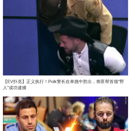
【EV扑克】正义执行！Polk警长在单挑中胜出，将匪帮首领“野
人”成功逮捕