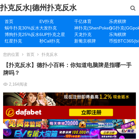
扑克反水|德州扑克反水
首页
EV扑克
千亿体育
乐虎棋牌
蜗牛扑克30%反水
大发扑克
神扑克(ShenPoker)
GG扑克(GGpok
博狗扑克25%反水
6UP扑克之星
天龙扑克
乐淘棋牌
红星扑克
秒Call扑克
新葡京棋牌
币投BTC365(bit
您的位置
首页
扑克反水
【扑克反水】德扑小百科：你知道电脑牌是指哪一手
牌吗？
2,164
阅读