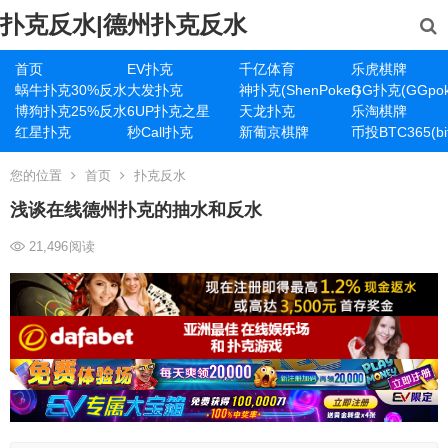
扑克反水|德州扑克反水
首页
EV扑克
千亿体育
乐虎棋牌
蜗牛扑克30%反水
大发扑克
神扑克(ShenPoker)
GG扑克(GGpok
博狗扑克25%反水
6UP扑克之星
天龙扑克
乐淘棋牌
红星扑克
秒Call扑克
新葡京棋牌
币投BTC365(bit
您的位置
首页
扑克反水
浅谈在线德州扑克的抽水和反水
21,496
阅读