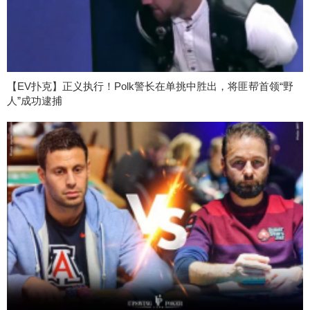
【EV扑克】正义执行！Polk警长在单挑中胜出，将匪帮首领“野
人”成功逮捕