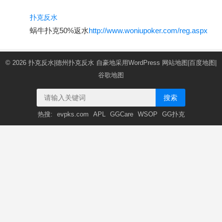
扑克反水
蜗牛扑克50%返水
http://www.woniupoker.com/reg.aspx
© 2026
扑克反水|德州扑克反水
自豪地采用WordPress
网站地图
|
百度地图
|
谷歌地图
搜索
热搜:
evpks.com
APL
GGCare
WSOP
GG扑克