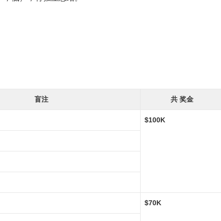
盲注
共 奖金
$100K
$70K