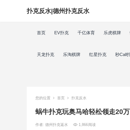
扑克反水|德州扑克反水
首页
EV扑克
千亿体育
乐虎棋牌
天龙扑克
乐淘棋牌
红星扑克
秒Call
您的位置
首页
扑克反水
蜗牛扑克玩奥马哈轻松领走20
作者:
德州扑克返水
1,866
阅读