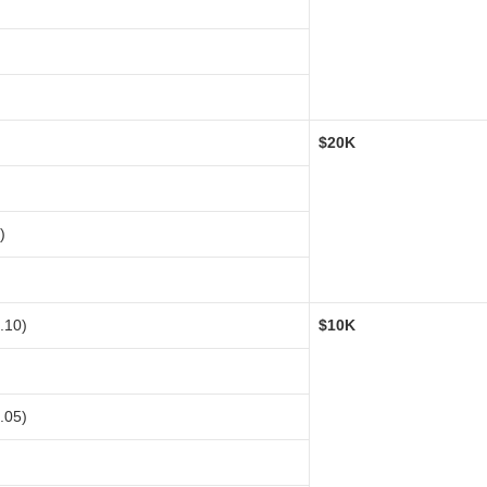
$20K
)
.10)
$10K
.05)