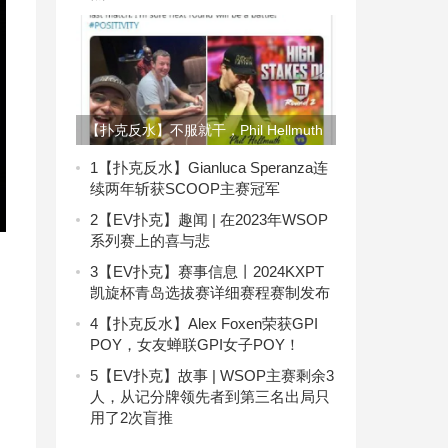
【扑克反水】不服就干，Phil Hellmuth
向Tom Dwan发起复赛挑战！
1
【扑克反水】Gianluca Speranza连
续两年斩获SCOOP主赛冠军
2
【EV扑克】趣闻 | 在2023年WSOP
系列赛上的喜与悲
3
【EV扑克】赛事信息丨2024KXPT
凯旋杯青岛选拔赛详细赛程赛制发布
4
【扑克反水】Alex Foxen荣获GPI
POY，女友蝉联GPI女子POY！
5
【EV扑克】故事 | WSOP主赛剩余3
人，从记分牌领先者到第三名出局只
用了2次盲推