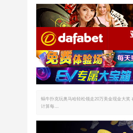
蜗牛扑克玩奥马哈轻松领走20万美金现金大奖
计算每…