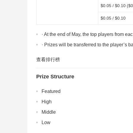
$0.05 / $0.10 ($0
$0.05 / $0.10
· At the end of May, the top players from eac
· Prizes will be transferred to the player’s 
查看排行榜
Prize Structure
Featured
High
Middle
Low