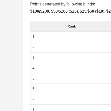
Points generated by following blinds:
$100/$200, $50/$100 ($25), $25/$50 ($10), $
Rank
1
2
3
4
5
6
7
8