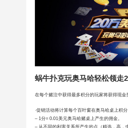
蜗牛扑克玩奥马哈轻松领走2
在每个赌注中获得最多积分的玩家将获得现金
·促销活动将计算每个百叶窗在奥马哈桌上积
– 1分= 0.01美元奥马哈赌桌上产生的佣金。
– 从不同的利害关系所产生的点（精选，高，