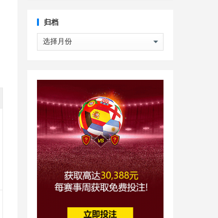
归档
归
档