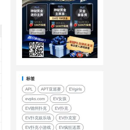
标签
APL
APT亚巡赛
EVgirls
evpks.com
EV女孩
EV德州扑克
EV扑克
EV扑克娱乐场
EV扑克室
EV扑克小游戏
EV疯狂送票