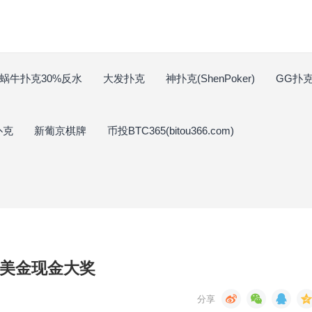
蜗牛扑克30%反水
大发扑克
神扑克(ShenPoker)
GG扑克(
扑克
新葡京棋牌
币投BTC365(bitou366.com)
万美金现金大奖