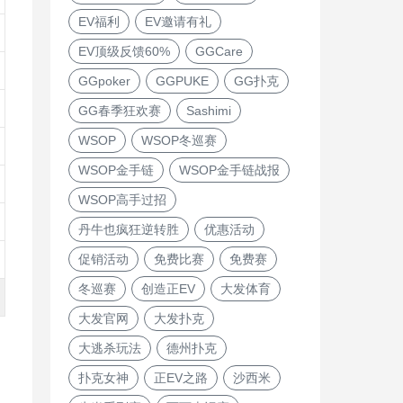
EV福利
EV邀请有礼
EV顶级反馈60%
GGCare
GGpoker
GGPUKE
GG扑克
GG春季狂欢赛
Sashimi
WSOP
WSOP冬巡赛
WSOP金手链
WSOP金手链战报
WSOP高手过招
丹牛也疯狂逆转胜
优惠活动
促销活动
免费比赛
免费赛
冬巡赛
创造正EV
大发体育
大发官网
大发扑克
大逃杀玩法
德州扑克
扑克女神
正EV之路
沙西米