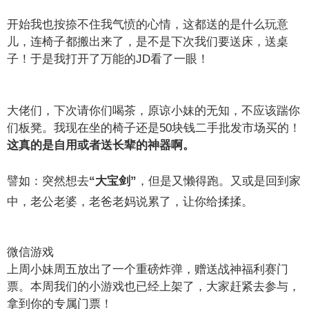
开始我也按捺不住我气愤的心情，这都送的是什么玩意
儿，连椅子都搬出来了，是不是下次我们要送床，送桌
子！于是我打开了万能的JD看了一眼！
大佬们，下次请你们喝茶，原谅小妹的无知，不应该踹你
们板凳。我现在坐的椅子还是50块钱二手批发市场买的！
这真的是自用或者送长辈的神器啊。
譬如：突然想去
“大宝剑”
，但是又懒得跑。又或是回到家
中，老公老婆，老爸老妈说累了，让你给揉揉。
微信游戏
上周小妹周五放出了一个重磅炸弹，赠送战神福利赛门
票。本周我们的小游戏也已经上架了，大家赶紧去参与，
拿到你的专属门票！