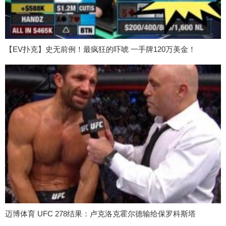
【EV扑克】史无前例！最疯狂的吓唬 一手牌120万美金！
迈博体育 UFC 278结果：卢克洛克霍尔德输给保罗科斯塔