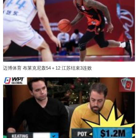
迈博体育 布莱克尼轰54＋12 江苏结束3连败