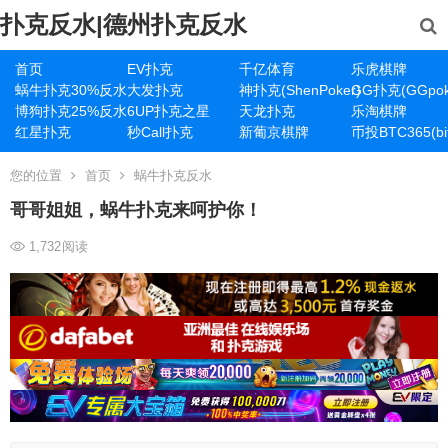
扑克反水|德州扑克反水
首页
EV扑克
千亿体育
乐虎棋牌
蜗牛扑克30%反水
大发扑克
神扑克(ShenPoker)
GG扑克(GGpok
博狗扑克25%反水
6UP扑克之星
天龙扑克
乐淘棋牌
红星扑克
秒Call扑克
新葡京棋牌
币投BTC365(bit
您的位置
首页
蜗牛扑克反水
哥哥姐姐，蜗牛扑克来呵护你！
1,732
阅读