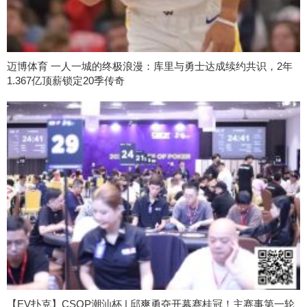
迈博体育 一人一城的终极浪漫：库里与勇士达成续约共识，2年
1.367亿顶薪锁定20季传奇
【EV扑克】CSOP潮汕杯 | 邱爽勇夺开幕赛桂冠！主赛事第一轮