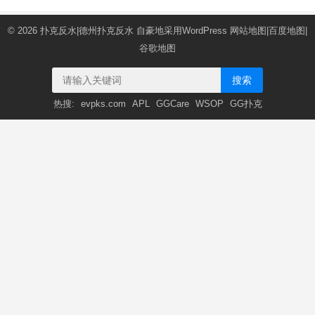
© 2026
扑克反水|德州扑克反水
自豪地采用WordPress
网站地图
|
百度地图
|
谷歌地图
搜索
热搜:
evpks.com
APL
GGCare
WSOP
GG扑克