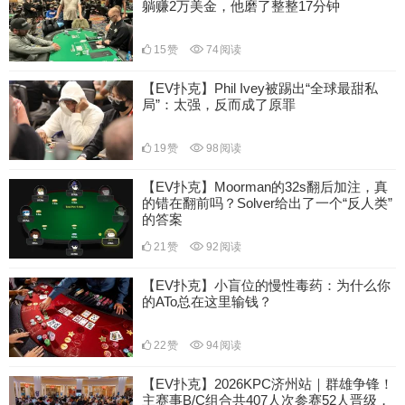
躺赚2万美金，他磨了整整17分钟
15
赞
74
阅读
【EV扑克】Phil Ivey被踢出“全球最甜私
局”：太强，反而成了原罪
19
赞
98
阅读
【EV扑克】Moorman的32s翻后加注，真
的错在翻前吗？Solver给出了一个“反人类”
的答案
21
赞
92
阅读
【EV扑克】小盲位的慢性毒药：为什么你
的ATo总在这里输钱？
22
赞
94
阅读
【EV扑克】2026KPC济州站｜群雄争锋！
主赛事B/C组合共407人次参赛52人晋级，