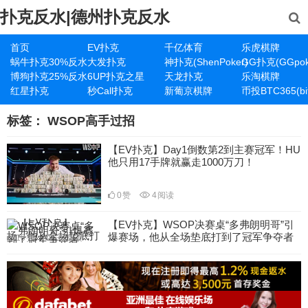
扑克反水|德州扑克反水
首页
EV扑克
千亿体育
乐虎棋牌
蜗牛扑克30%反水
大发扑克
神扑克(ShenPoker)
GG扑克(GGpok
博狗扑克25%反水
6UP扑克之星
天龙扑克
乐淘棋牌
红星扑克
秒Call扑克
新葡京棋牌
币投BTC365(bit
标签：
WSOP高手过招
【EV扑克】Day1倒数第2到主赛冠军！HU
他只用17手牌就赢走1000万刀！
0
赞
4
阅读
【EV扑克】WSOP决赛桌“多弗朗明哥”引
爆赛场，他从全场垫底打到了冠军争夺者
10
赞
39
阅读