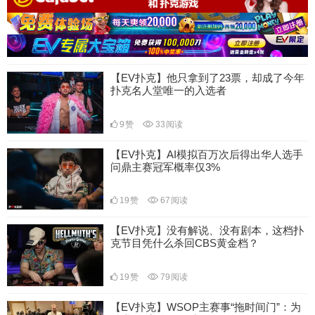
【EV扑克】他只拿到了23票，却成了今年
扑克名人堂唯一的入选者
9
赞
33
阅读
【EV扑克】AI模拟百万次后得出华人选手
问鼎主赛冠军概率仅3%
19
赞
67
阅读
【EV扑克】没有解说、没有剧本，这档扑
克节目凭什么杀回CBS黄金档？
19
赞
79
阅读
【EV扑克】WSOP主赛事“拖时间门”：为