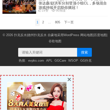
张达森/赵洪军分别登顶小组CL，多场混合
游戏持续开启助你摘冠！
19
赞
90
阅读
文
1
2
…
805
下一页
章
导
© 2026
扑克反水|德州扑克反水
自豪地采用WordPress
网站地图
|
百度地图
|
航
谷歌地图
搜索
热搜:
evpks.com
APL
GGCare
WSOP
GG扑克
×