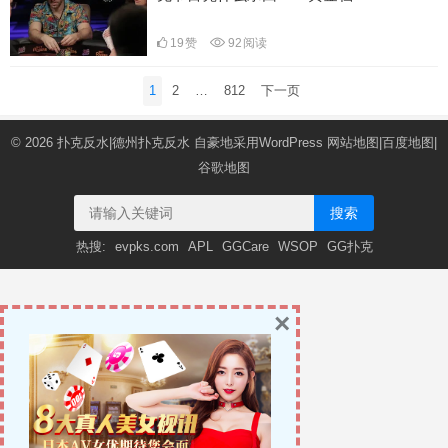
19
赞
92
阅读
文
1
2
…
812
下一页
章
导
© 2026
扑克反水|德州扑克反水
自豪地采用WordPress
网站地图
|
百度地图
|
航
谷歌地图
搜索
热搜:
evpks.com
APL
GGCare
WSOP
GG扑克
×