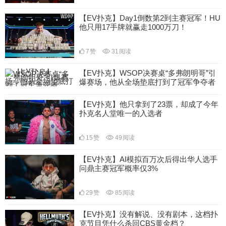
【EV扑克】Day1倒数第2到主赛冠军！HU
他只用17手牌就赢走1000万刀！
7
赞
31
阅读
【EV扑克】WSOP决赛桌“多弗朗明哥”引
爆赛场，他从全场垫底打到了冠军争夺者
20
赞
53
阅读
【EV扑克】他只拿到了23票，却成了今年
扑克名人堂唯一的入选者
15
赞
49
阅读
【EV扑克】AI模拟百万次后得出华人选手
问鼎主赛冠军概率仅3%
29
赞
85
阅读
【EV扑克】没有解说、没有剧本，这档扑
克节目凭什么杀回CBS黄金档？