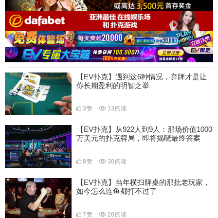
【EV扑克】遇到这6种情况，弃牌才是让
你长期盈利的明智之举
3
赞
13
阅读
【EV扑克】从922人到9人：那场价值1000
万美元的扑克牌局，即将揭晓最终答案
8
赞
30
阅读
【EV扑克】当年横扫牌桌的那批老玩家，
如今怎么连鱼都打不过了
7
赞
20
阅读