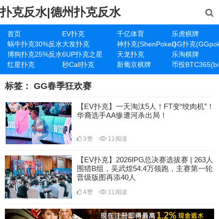
扑克反水|德州扑克反水
首页
EV扑克
千亿体育
乐虎棋牌
蜗牛扑克30%反水
大发扑克
神扑克(ShenPoker)
GG扑克(GGpok
博狗扑克25%反水
6UP扑克之星
天龙扑克
乐淘棋牌
红星扑克
秒Call扑克
新葡京棋牌
币投BTC365(bit
标签：
GG春季狂欢赛
【EV扑克】一天淘汰5人！FT变“绞肉机”！
华裔选手AA惨遭河杀出局！
3
赞
11
阅读
【EV扑克】2026IPG总决赛选拔赛 | 263人
围猎B组，吴武煌54.4万领跑，主赛第一轮
晋级版图再添40人
4
赞
11
阅读