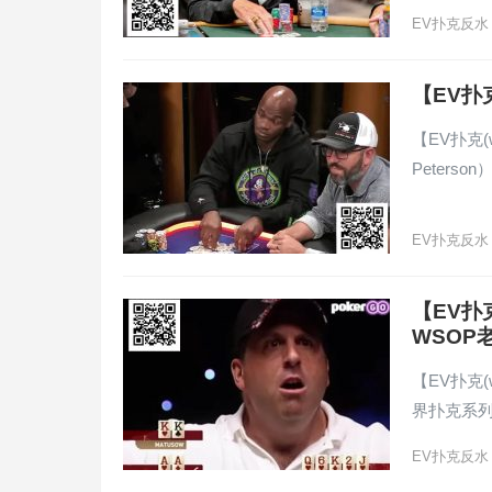
EV扑克反水
【EV扑
【EV扑克(
Peterson
EV扑克反水
【EV扑
WSOP
【EV扑克(
界扑克系列
EV扑克反水