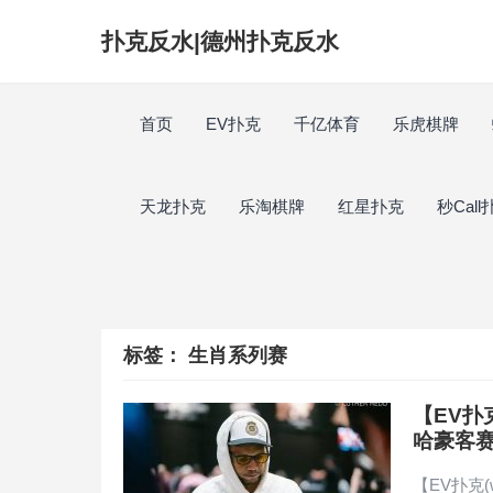
扑克反水|德州扑克反水
首页
EV扑克
千亿体育
乐虎棋牌
天龙扑克
乐淘棋牌
红星扑克
秒Call
标签：
生肖系列赛
【EV扑
哈豪客赛
【EV扑克(w