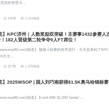
克竞技的智慧火…
334
赞
1,314
阅读
克】KPC济州｜人数奖励双突破！主赛事1432参赛人
！182人晋级第二轮争夺9人FT席位！
www.evp99.com)报道】 随着小组赛的有序进行，今天也来到了KPC
赛6月主…
317
赞
1,478
阅读
克】2025WSOP | 国人刘巧南获得$1.5K奥马哈锦标赛
w.evp86.com)报道】 Event #48: $1,000 Senior’…