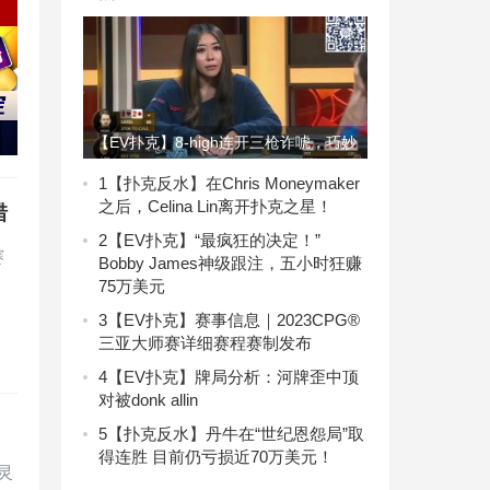
【EV扑克】8-high连开三枪诈唬，巧妙
利用形象打跑两对
1
【扑克反水】在Chris Moneymaker
之后，Celina Lin离开扑克之星！
错
2
【EV扑克】“最疯狂的决定！”
赛
Bobby James神级跟注，五小时狂赚
75万美元
3
【EV扑克】赛事信息｜2023CPG®
三亚大师赛详细赛程赛制发布
4
【EV扑克】牌局分析：河牌歪中顶
对被donk allin
！
5
【扑克反水】丹牛在“世纪恩怨局”取
得连胜 目前仍亏损近70万美元！
灵