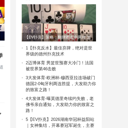
【EV扑克】策略：翻牌圈击中两对 怎
么获取更多价值？
1
【扑克反水】最佳弃牌，绝对是世
界级的德州扑克技术
举
2
迈博体育 男篮世预赛大冷门！法国
道
被世界第46击败
3
大发体育-欧洲杯-穆西亚拉连场破门
德国2-0匈牙利两连胜提，大发助力你
的致富之路！
4
大发体育-曝莫德里奇续约失败，老
佛爷亲自通知，大发助力你的致富之
路！
，
5
【EV扑克】2026湖南华冠杯益阳站
｜女神集结，开幕赛冠军诞生，主赛