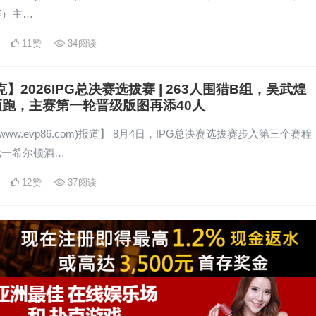
赛）主…
11
赞
34
阅读
克】2026IPG总决赛选拔赛 | 263人围猎B组，吴武煌
万领跑，主赛第一轮晋级版图再添40人
www.evp86.com)报道】 8月4日，IPG总决赛选拔赛步入第三个赛程
元一希尔顿酒…
12
赞
37
阅读