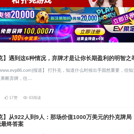
扑克】遇到这6种情况，弃牌才是让你长期盈利的明智之
www.evp86.com)报道】 打扑克，知道什么时候出手固然重要，但知
该果断弃牌，往…
17
赞
43
阅读
克】从922人到9人：那场价值1000万美元的扑克牌局
晓最终答案