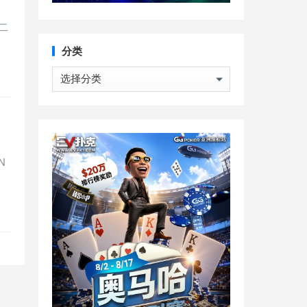
二
分类
分
类
N