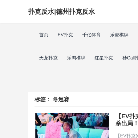
扑克反水|德州扑克反水
首页
EV扑克
千亿体育
乐虎棋牌
天龙扑克
乐淘棋牌
红星扑克
秒Call
标签：
冬巡赛
【EV扑
杀出局
【EV扑克(