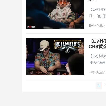
【EV扑克(
月。 “他
EV扑克反水
【EV
CBS黄
【EV扑克(
时代的精剪
EV扑克反水
文
1
章
导
航