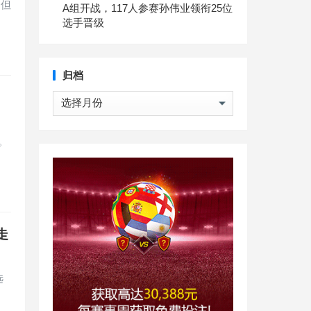
 但
A组开战，117人参赛孙伟业领衔25位
选手晋级
归档
归
档
。
走
选