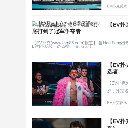
EV扑克反水
【EV扑
底打到了冠军争夺者
【EV扑克(www.evp86.com)报道】 当Han F
EV扑克反水
29
赞
72
阅读
【EV扑
选者
【EV扑克(
夕，扑克
EV扑克反水
【EV扑
3%