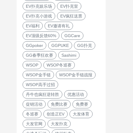
EV扑克娱乐场
EV扑克室
EV扑克小游戏
EV疯狂送票
EV福利
EV邀请有礼
EV顶级反馈60%
GGCare
GGpoker
GGPUKE
GG扑克
GG春季狂欢赛
Sashimi
WSOP
WSOP冬巡赛
WSOP金手链
WSOP金手链战报
WSOP高手过招
丹牛也疯狂逆转胜
优惠活动
促销活动
免费比赛
免费赛
冬巡赛
创造正EV
大发体育
大发官网
大发扑克