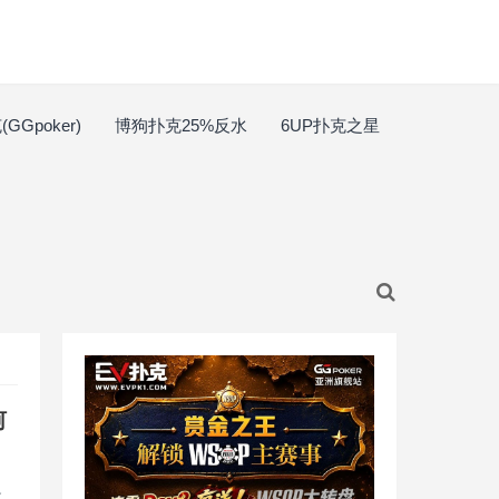
GGpoker)
博狗扑克25%反水
6UP扑克之星
河
界