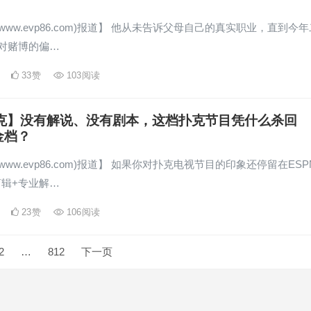
www.evp86.com)报道】 他从未告诉父母自己的真实职业，直到今年
们对赌博的偏…
33
赞
103
阅读
扑克】没有解说、没有剧本，这档扑克节目凭什么杀回
金档？
www.evp86.com)报道】 如果你对扑克电视节目的印象还停留在ESP
辑+专业解…
23
赞
106
阅读
2
…
812
下一页