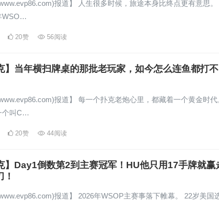
www.evp86.com)报道】 人生很多时候，旅途本身比终点更有意思。
年WSO…
20
赞
56
阅读
扑克】当年横扫牌桌的那批老玩家，如今怎么连鱼都打不
www.evp86.com)报道】 每一个扑克老炮心里，都藏着一个黄金时代
一个叫C…
20
赞
44
阅读
克】Day1倒数第2到主赛冠军！HU他只用17手牌就赢
刀！
www.evp86.com)报道】 2026年WSOP主赛事落下帷幕。 22岁美国
…