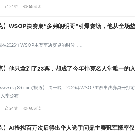
24
赞
55
阅读
克】WSOP决赛桌“多弗朗明哥”引爆赛场，他从全场
eng出现在2026年WSOP主赛事决赛桌的时候，…
克】他只拿到了23票，却成了今年扑克名人堂唯一的
www.evp86.com)报道】 周一晚，2026年WSOP主赛事决赛桌开打前
名人堂公布…
24
赞
68
阅读
克】AI模拟百万次后得出华人选手问鼎主赛冠军概率仅