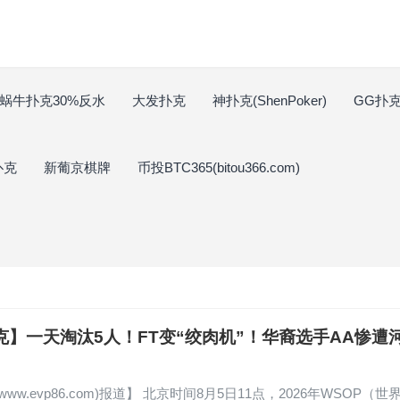
蜗牛扑克30%反水
大发扑克
神扑克(ShenPoker)
GG扑克(
扑克
新葡京棋牌
币投BTC365(bitou366.com)
克】一天淘汰5人！FT变“绞肉机”！华裔选手AA惨遭
！
www.evp86.com)报道】 北京时间8月5日11点，2026年WSOP（世