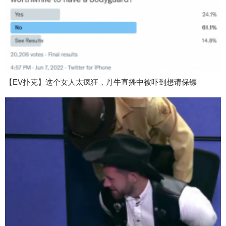
【EV扑克】这个女人太疯狂，丹牛直播中被吓到想请保镖