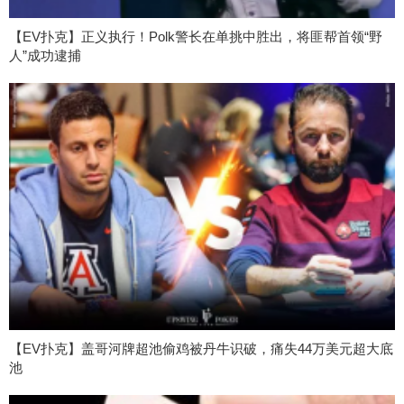
【EV扑克】正义执行！Polk警长在单挑中胜出，将匪帮首领“野
人”成功逮捕
【EV扑克】盖哥河牌超池偷鸡被丹牛识破，痛失44万美元超大底
池