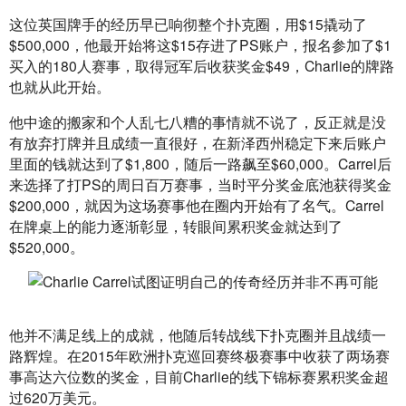
这位英国牌手的经历早已响彻整个扑克圈，用$15撬动了
$500,000，他最开始将这$15存进了PS账户，报名参加了$1
买入的180人赛事，取得冠军后收获奖金$49，Charlie的牌路
也就从此开始。
他中途的搬家和个人乱七八糟的事情就不说了，反正就是没
有放弃打牌并且成绩一直很好，在新泽西州稳定下来后账户
里面的钱就达到了$1,800，随后一路飙至$60,000。Carrel后
来选择了打PS的周日百万赛事，当时平分奖金底池获得奖金
$200,000，就因为这场赛事他在圈内开始有了名气。Carrel
在牌桌上的能力逐渐彰显，转眼间累积奖金就达到了
$520,000。
他并不满足线上的成就，他随后转战线下扑克圈并且战绩一
路辉煌。在2015年欧洲扑克巡回赛终极赛事中收获了两场赛
事高达六位数的奖金，目前Charlie的线下锦标赛累积奖金超
过620万美元。