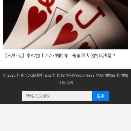
【EV扑克】拿A7撞上7-7-x的翻牌，价值最大化的玩法是？
© 2026
扑克反水|德州扑克反水
自豪地采用WordPress
网站地图
|
百度地图
|
谷歌地图
搜索