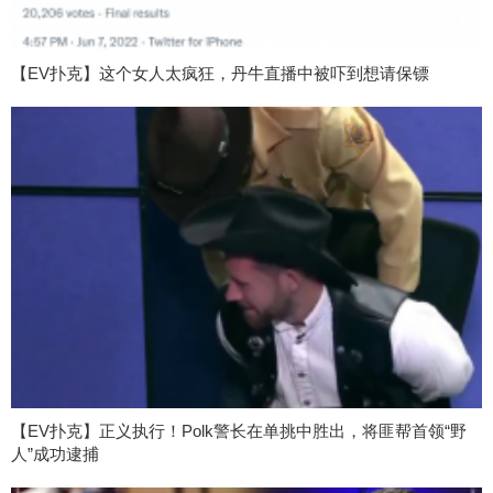
【EV扑克】这个女人太疯狂，丹牛直播中被吓到想请保镖
【EV扑克】正义执行！Polk警长在单挑中胜出，将匪帮首领“野
人”成功逮捕