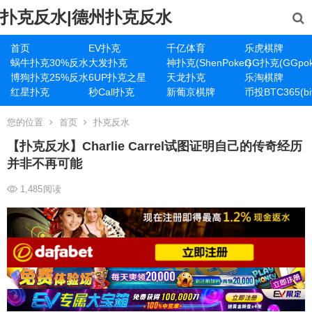
扑克反水|德州扑克反水
首页
EV扑克
千亿体育
乐虎棋牌
蜗牛扑克30%反水
大发扑克
神扑克(ShenPoker)
GG扑克(GGpok
博狗扑克25%反水
6UP扑克之星
天龙扑克
乐淘棋牌
红星扑克
秒Call扑克
新葡京棋牌
币投BTC365(bit
您的位置
首页
扑克反水
【扑克反水】Charlie Carrel试图证明自己的传奇经历
并非不再可能
1,485
阅读