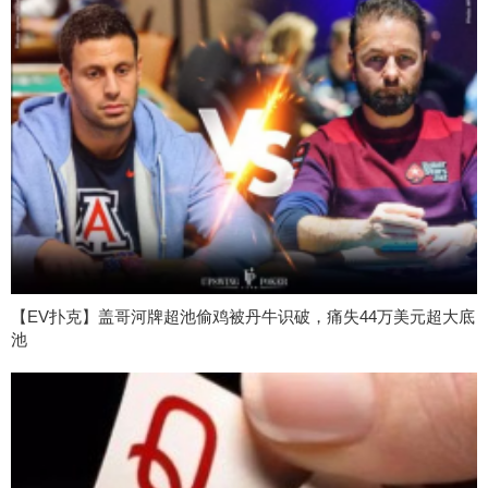
【EV扑克】盖哥河牌超池偷鸡被丹牛识破，痛失44万美元超大底
池