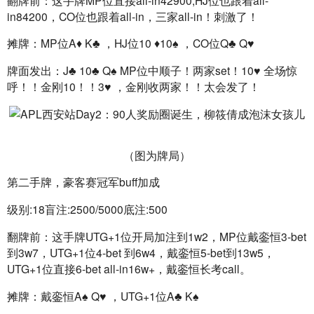
in84200，CO位也跟着all-in，三家all-in！刺激了！
摊牌：MP位A♦️ K♣️ ，HJ位10 ♦️10♠️ ，CO位Q♣️ Q♥️
牌面发出：J♣️ 10♣️ Q♠️ MP位中顺子！两家set！10♥️ 全场惊
呼！！金刚10！！3♥️ ，金刚收两家！！太会发了！
（图为牌局）
第二手牌，豪客赛冠军buff加成
级别:18盲注:2500/5000底注:500
翻牌前：这手牌UTG+1位开局加注到1w2，MP位戴銮恒3-bet
到3w7，UTG+1位4-bet 到6w4，戴銮恒5-bet到13w5，
UTG+1位直接6-bet all-in16w+，戴銮恒长考call。
摊牌：戴銮恒A♠️ Q♥️ ，UTG+1位A♣️ K♠️