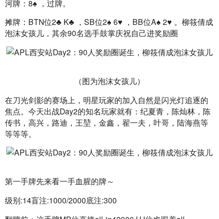
河牌：8♠️ ，过牌。
摊牌：BTN位2♣️ K♣️ ，SB位2♠️ 6♥️ ，BB位A♠️ 2♥️ 。柳筱倩成
泡沫女孩儿，其余90名选手鼓掌庆祝自己进奖励圈
（图为泡沫女孩儿）
在刀光剑影的赛场上，明星玩家的加入自然是闪光灯追逐的
焦点。今天出战Day2的知名玩家就有：纪夏青，陈灿林，陈
传书，高兴，路迪，王堃，金鑫，翟一夫，叶哥，陆海燕等
等等等。
第一手牌先来看一手血腥的牌～
级别:14盲注:1000/2000底注:300
翻牌前：这手牌MP位直接all-in42900,HJ位也跟着all-