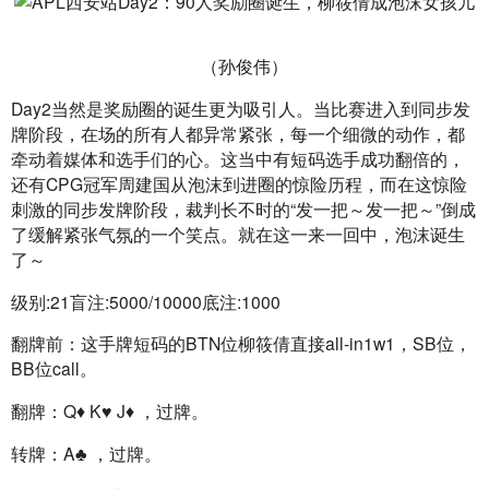
（孙俊伟）
Day2当然是奖励圈的诞生更为吸引人。当比赛进入到同步发
牌阶段，在场的所有人都异常紧张，每一个细微的动作，都
牵动着媒体和选手们的心。这当中有短码选手成功翻倍的，
还有CPG冠军周建国从泡沫到进圈的惊险历程，而在这惊险
刺激的同步发牌阶段，裁判长不时的“发一把～发一把～”倒成
了缓解紧张气氛的一个笑点。就在这一来一回中，泡沫诞生
了～
级别:21盲注:5000/10000底注:1000
翻牌前：这手牌短码的BTN位柳筱倩直接all-in1w1，SB位，
BB位call。
翻牌：Q♦️ K♥️ J♦️ ，过牌。
转牌：A♣️ ，过牌。