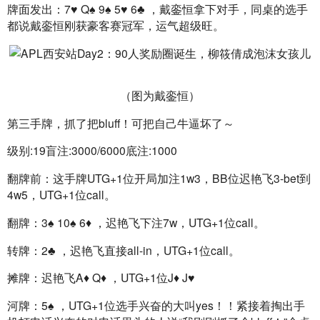
牌面发出：7♥️ Q♠️ 9♠️ 5♥️ 6♣️ ，戴銮恒拿下对手，同桌的选手
都说戴銮恒刚获豪客赛冠军，运气超级旺。
（图为戴銮恒）
第三手牌，抓了把bluff！可把自己牛逼坏了～
级别:19盲注:3000/6000底注:1000
翻牌前：这手牌UTG+1位开局加注1w3，BB位迟艳飞3-bet到
4w5，UTG+1位call。
翻牌：3♠️ 10♠️ 6♦️ ，迟艳飞下注7w，UTG+1位call。
转牌：2♣️ ，迟艳飞直接all-in，UTG+1位call。
摊牌：迟艳飞A♦️ Q♦️ ，UTG+1位J♦️ J♥️
河牌：5♠️ ，UTG+1位选手兴奋的大叫yes！！紧接着掏出手