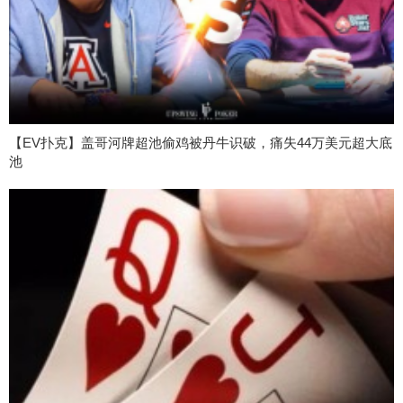
【EV扑克】盖哥河牌超池偷鸡被丹牛识破，痛失44万美元超大底
池