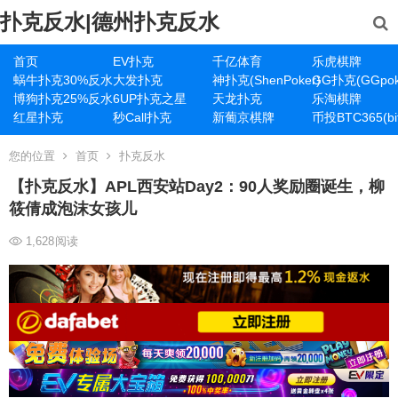
扑克反水|德州扑克反水
首页
EV扑克
千亿体育
乐虎棋牌
蜗牛扑克30%反水
大发扑克
神扑克(ShenPoker)
GG扑克(GGpok
博狗扑克25%反水
6UP扑克之星
天龙扑克
乐淘棋牌
红星扑克
秒Call扑克
新葡京棋牌
币投BTC365(bit
您的位置
首页
扑克反水
【扑克反水】APL西安站Day2：90人奖励圈诞生，柳
筱倩成泡沫女孩儿
1,628
阅读