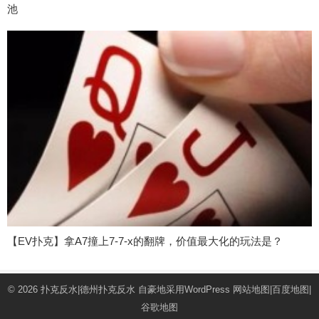
池
【EV扑克】拿A7撞上7-7-x的翻牌，价值最大化的玩法是？
© 2026
扑克反水|德州扑克反水
自豪地采用WordPress
网站地图
|
百度地图
|
谷歌地图