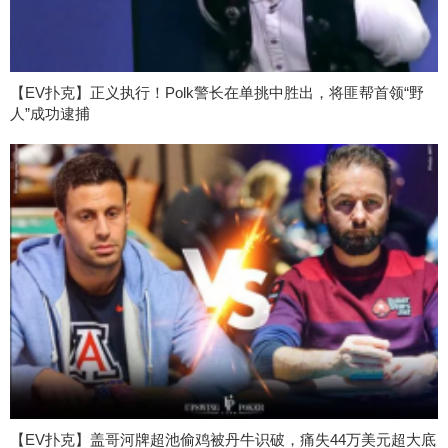
【EV扑克】正义执行！Polk警长在单挑中胜出，将匪帮首领“野
人”成功逮捕
【EV扑克】盖哥河牌超池偷鸡被丹牛识破，痛失44万美元超大底