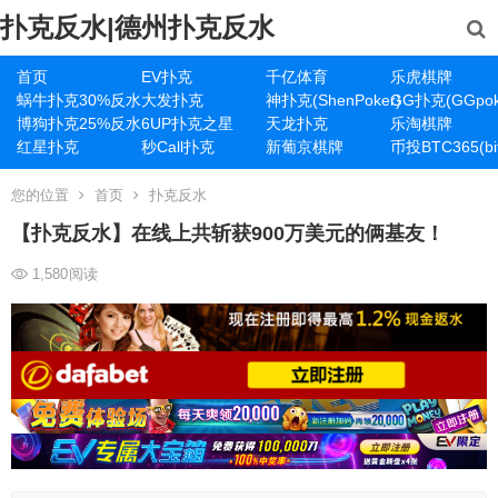
扑克反水|德州扑克反水
首页
EV扑克
千亿体育
乐虎棋牌
蜗牛扑克30%反水
大发扑克
神扑克(ShenPoker)
GG扑克(GGpok
博狗扑克25%反水
6UP扑克之星
天龙扑克
乐淘棋牌
红星扑克
秒Call扑克
新葡京棋牌
币投BTC365(bit
您的位置
首页
扑克反水
【扑克反水】在线上共斩获900万美元的俩基友！
1,580
阅读