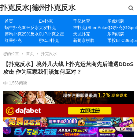
扑克反水|德州扑克反水
首页
EV扑克
千亿体育
乐虎棋牌
蜗牛扑克30%反水
大发扑克
神扑克(ShenPoker)
GG扑克(GGpok
博狗扑克25%反水
6UP扑克之星
天龙扑克
乐淘棋牌
红星扑克
秒Call扑克
新葡京棋牌
币投BTC365(bit
您的位置
首页
扑克反水
【扑克反水】境外几大线上扑克运营商先后遭遇DDoS
攻击 作为玩家我们该如何应对？
1,553
阅读