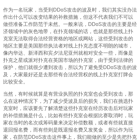
作为一名玩家，当受到DDoS攻击的波及时，我们其实没办法
作出什么可以改变结果的补救措施，但这不代表我们不可以
做些准备工作防范于未然。一般来说，DDoS攻击的主要是经
济领域中的灰色地带，在扑克领域的话，也就是那些线上扑
克室无法取得合法经营资格的地区或网站，这些受到攻击的
地区主要是美国那些执法者对线上扑克态度不明朗的城市，
像内华达、新泽西和宾夕法尼亚州就相对安全一些，而像是
扑克之星或派对扑克在英国市场的扑克室，由于受到法律的
保护，他们就很少遭到攻击，所以为了避免受DDoS攻击的波
及，大家最好还是去那些有合法经营权的线上扑克室打牌会
比较安全。
当然，有时候就算是有营业执照的扑克室也会受到攻击，那
么在这种情况下，为了减少受波及后的损失，我们在挑选扑
克室时，应该要先了解清楚这些扑克室在经历攻击后对玩家
的补偿措施是什么，比如有些扑克室会根据比赛取消时，玩
家在当时的名次或筹码量来决定补偿数额，或者有些就直接
退回报名费，而有些则是既退报名费又发奖金，所以作为玩
家，在防范DDoS攻击这件事上，我们能做的至少是先把扑克