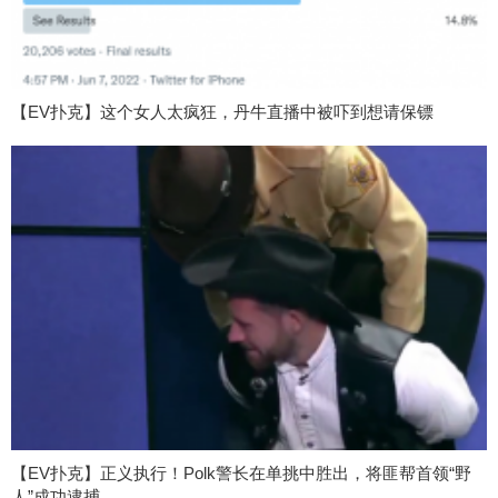
【EV扑克】这个女人太疯狂，丹牛直播中被吓到想请保镖
【EV扑克】正义执行！Polk警长在单挑中胜出，将匪帮首领“野
人”成功逮捕