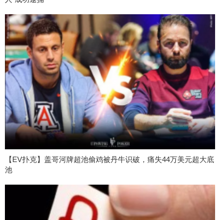
【EV扑克】盖哥河牌超池偷鸡被丹牛识破，痛失44万美元超大底
池