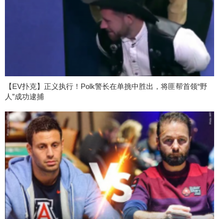
【EV扑克】正义执行！Polk警长在单挑中胜出，将匪帮首领“野
人”成功逮捕