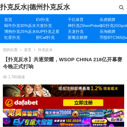
扑克反水|德州扑克反水
首页
EV扑克
千亿体育
乐虎棋牌
蜗牛扑克30%反水
大发扑克
神扑克(ShenPoker)
GG扑克(GGpok
博狗扑克25%反水
6UP扑克之星
天龙扑克
乐淘棋牌
红星扑克
秒Call扑克
新葡京棋牌
币投BTC365(bit
您的位置
首页
扑克反水
【扑克反水】共逐荣耀，WSOP CHINA 218亿开幕赛
今晚正式打响
1,765
阅读