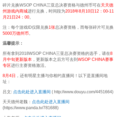
碎片兑换WSOP CHINA三亚总决赛资格与德州币可在
天天德
州游戏内商城
进行兑换，时间段为
2018年8月10日12：00-11
月21日24：00
。
注：每个游戏ID仅限兑换
1张
总决赛资格，而每张碎片可兑换
5000万德州币
。
温馨提示：
所有拿到2018WSOP CHINA三亚总决赛资格的选手，请在
8
月中旬更新版本
，更新版本之后方可去到
WSOP CHINA赛事
专区
进行主赛资格激活。
8月4日
，还有明星主播与你相约直播间！以下是直播间地
址：
吕文: 
点击此处进入直播间
 ( http://www.douyu.com/4451664)
天天德州老魏：
点击此处进入直播间
(https://www.panda.tv/781688) 