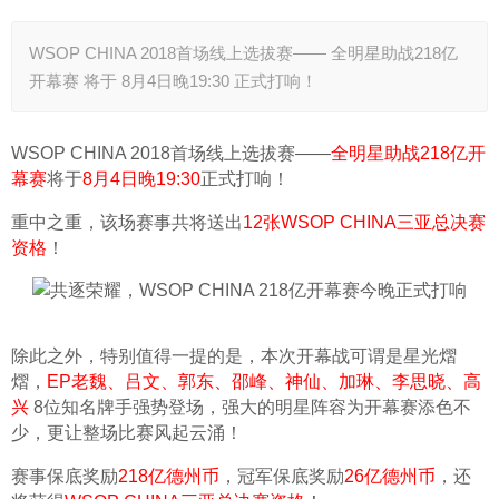
WSOP CHINA 2018首场线上选拔赛—— 全明星助战218亿
开幕赛 将于 8月4日晚19:30 正式打响！
WSOP CHINA 2018首场线上选拔赛——
全明星助战218亿开
幕赛
将于
8月4日晚19:30
正式打响！
重中之重，该场赛事共将送出
12张WSOP CHINA三亚总决赛
资格
！
除此之外，特别值得一提的是，本次开幕战可谓是星光熠
熠，
EP老魏、吕文、郭东、邵峰、神仙、加琳、李思晓、高
兴
 8位知名牌手强势登场，强大的明星阵容为开幕赛添色不
少，更让整场比赛风起云涌！
赛事保底奖励
218亿德州币
，冠军保底奖励
26亿德州币
，还