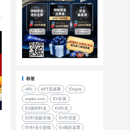
标签
APL
APT亚巡赛
EVgirls
evpks.com
EV女孩
EV德州扑克
EV扑克
EV扑克娱乐场
EV扑克室
EV扑克小游戏
EV疯狂送票