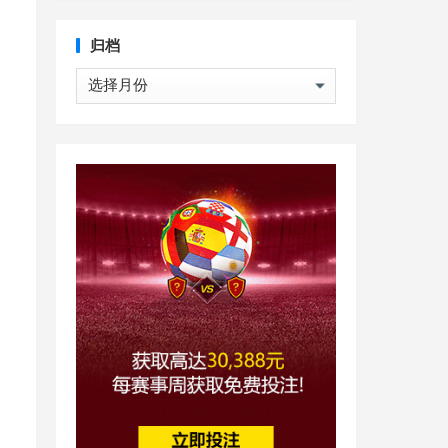
归档
归
回
档