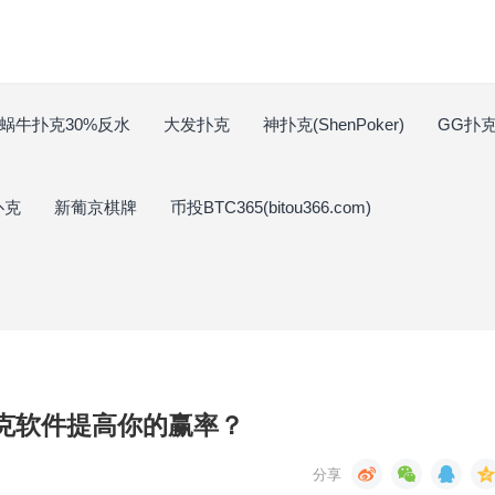
蜗牛扑克30%反水
大发扑克
神扑克(ShenPoker)
GG扑克(
扑克
新葡京棋牌
币投BTC365(bitou366.com)
扑克软件提高你的赢率？