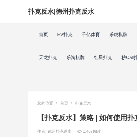
扑克反水|德州扑克反水
首页
EV扑克
千亿体育
乐虎棋牌
天龙扑克
乐淘棋牌
红星扑克
秒Call
您的位置
首页
扑克反水
【扑克反水】策略 | 如何使用
作者:
德州扑克返水
1,467
阅读