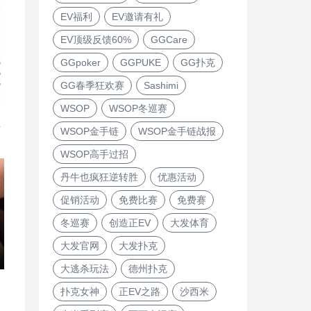
EV福利
EV邀请有礼
EV顶级反馈60%
GGCare
GGpoker
GGPUKE
GG扑克
GG春季狂欢赛
Sashimi
WSOP
WSOP冬巡赛
直
WSOP金手链
WSOP金手链战报
WSOP高手过招
丹牛也疯狂逆转胜
优惠活动
促销活动
免费比赛
免费赛
冬巡赛
创造正EV
大发体育
大发官网
大发扑克
大逃杀玩法
德州扑克
扑克女神
正EV之路
沙西米