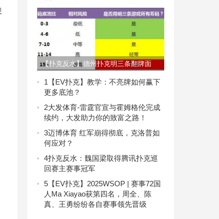
想
【扑克反水】德州扑克明三条翻牌面
1
【EV扑克】教学：不亮牌如何赢下
更多底池？
2
大发体育-雷霆官宣与霍姆格伦完成
续约，大发助力你的致富之路！
3
迈博体育 红军崩得彻底，克洛普如
何应对？
4
扑克反水：魏国梁取得腾讯扑克巡
回赛主赛事冠军
5
【EV扑克】2025WSOP | 赛事72国
人Ma Xiayao获第四名，周全、陈
真、王勇纷纷各自赛事领先晋级