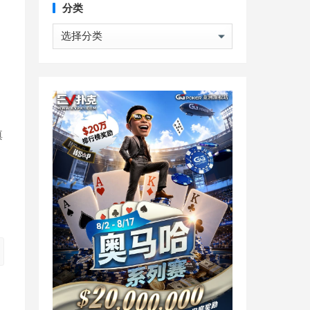
分类
分
类
缜