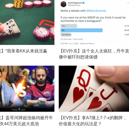
克】“我拿着KK从来就没赢
【EV扑克】这个女人太疯狂，丹牛
播中被吓到想请保镖
克】盖哥河牌超池偷鸡被丹牛
【EV扑克】拿A7撞上7-7-x的翻牌，
失44万美元超大底池
价值最大化的玩法是？