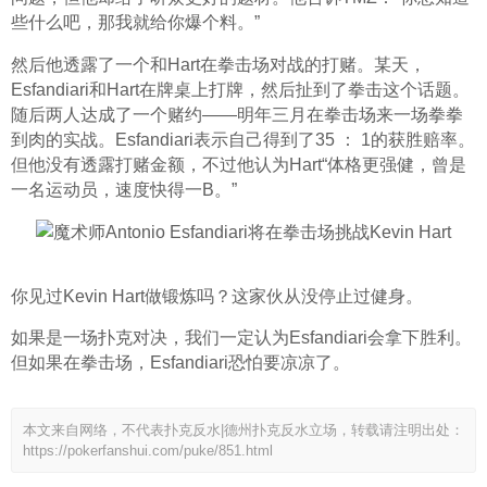
些什么吧，那我就给你爆个料。”
然后他透露了一个和Hart在拳击场对战的打赌。某天，
Esfandiari和Hart在牌桌上打牌，然后扯到了拳击这个话题。
随后两人达成了一个赌约——明年三月在拳击场来一场拳拳
到肉的实战。Esfandiari表示自己得到了35 ： 1的获胜赔率。
但他没有透露打赌金额，不过他认为Hart“体格更强健，曾是
一名运动员，速度快得一B。”
你见过Kevin Hart做锻炼吗？这家伙从没停止过健身。
如果是一场扑克对决，我们一定认为Esfandiari会拿下胜利。
但如果在拳击场，Esfandiari恐怕要凉凉了。
本文来自网络，不代表扑克反水|德州扑克反水立场，转载请注明出处：
https://pokerfanshui.com/puke/851.html