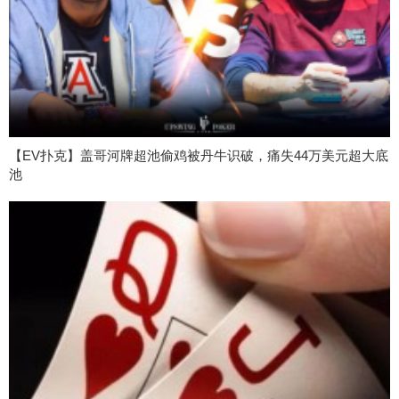
【EV扑克】盖哥河牌超池偷鸡被丹牛识破，痛失44万美元超大底
池