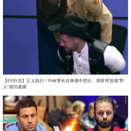
【EV扑克】正义执行！Polk警长在单挑中胜出，将匪帮首领“野
人”成功逮捕