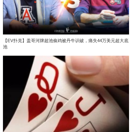
【EV扑克】盖哥河牌超池偷鸡被丹牛识破，痛失44万美元超大底
池