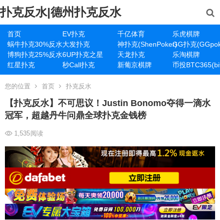
扑克反水|德州扑克反水
首页
EV扑克
千亿体育
乐虎棋牌
蜗牛扑克30%反水
大发扑克
神扑克(ShenPoker)
GG扑克(GGpok
博狗扑克25%反水
6UP扑克之星
天龙扑克
乐淘棋牌
红星扑克
秒Call扑克
新葡京棋牌
币投BTC365(bit
您的位置
首页
扑克反水
【扑克反水】不可思议！Justin Bonomo夺得一滴水
冠军，超越丹牛问鼎全球扑克金钱榜
1,535
阅读