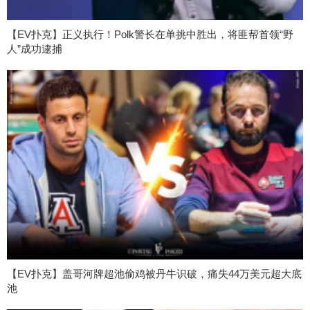
【EV扑克】正义执行！Polk警长在单挑中胜出，将匪帮首领“野
人”成功逮捕
【EV扑克】盖哥河牌超池偷鸡被丹牛识破，痛失44万美元超大底
池