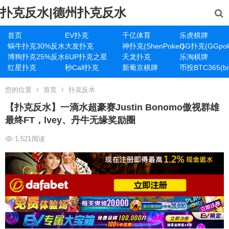
扑克反水|德州扑克反水
首页
EV扑克
千亿体育
乐虎棋牌
蜗牛扑克30%反水
大发扑克
神扑克(ShenPoker)
GG扑克(GGpok
博狗扑克25%反水
6UP扑克之星
天龙扑克
乐淘棋牌
红星扑克
秒Call扑克
新葡京棋牌
币投BTC365(bit
您的位置
首页
扑克反水
【扑克反水】一滴水超豪赛Justin Bonomo傲视群雄
最终FT，lvey、丹牛无缘奖励圈
1,521
阅读