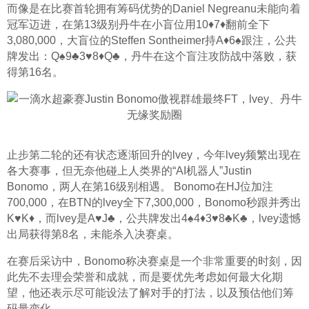
而像是在比赛首轮拥有筹码优势的Daniel Negreanu未能向着
冠军迈进，在第13级别丹牛在小盲位用10♦7♦翻前全下 
3,080,000，大盲位的Steffen Sontheimer持A♦6♠跟注，公共
牌发出：Q♠9♣3♥8♦Q♣，丹牛在这个盲注攻防战中落败，获
得第16名。
止步第二轮的还有状态逐渐回升的lvey，今年lvey频繁出现在
各大赛事，但无奈他碰上人类界的“AI机器人”Justin 
Bonomo，两人在第16级别相遇。 Bonomo在HJ位加注 
700,000，在BTN的lvey全下7,300,000，Bonomo秒跟并秀出
K♥K♦，而lvey是A♥J♣，公共牌发出4♠4♦3♥8♣K♣，lvey遗憾
出局获得第8名，未能杀入决赛桌。
在赛后采访中，Bonomo称决赛桌是一个非常重要的时刻，因
此先不去理会荣誉和成就，而是要优先考虑如何最大化期
望，他还表示尽可能设法了解对手的打法，以及预估他们筹
码量变化。