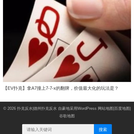
【EV扑克】拿A7撞上7-7-x的翻牌，价值最大化的玩法是？
© 2026
扑克反水|德州扑克反水
自豪地采用WordPress
网站地图
|
百度地图
|
谷歌地图
搜索