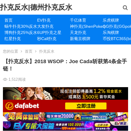
扑克反水|德州扑克反水
首页
EV扑克
千亿体育
乐虎棋牌
蜗牛扑克30%反水
大发扑克
神扑克(ShenPoker)
GG扑克(GGpok
博狗扑克25%反水
6UP扑克之星
天龙扑克
乐淘棋牌
红星扑克
秒Call扑克
新葡京棋牌
币投BTC365(bit
您的位置
首页
扑克反水
【扑克反水】2018 WSOP：Joe Cada斩获第4条金手
链！
1,512
阅读