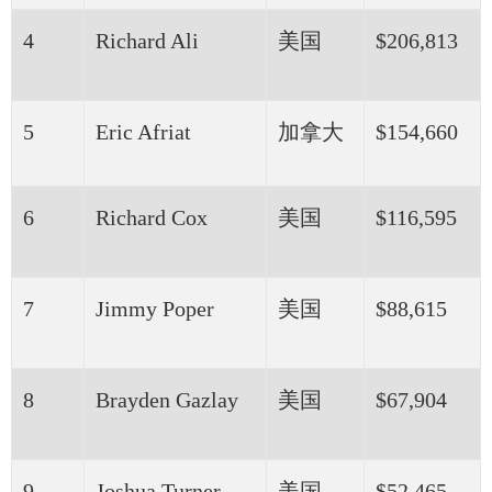
4
Richard Ali
美国
$206,813
5
Eric Afriat
加拿大
$154,660
6
Richard Cox
美国
$116,595
7
Jimmy Poper
美国
$88,615
8
Brayden Gazlay
美国
$67,904
9
Joshua Turner
美国
$52,465