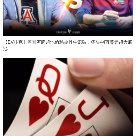
【EV扑克】盖哥河牌超池偷鸡被丹牛识破，痛失44万美元超大底
池