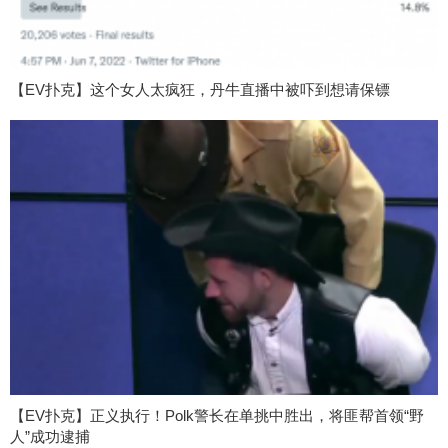
【EV扑克】这个女人太疯狂，丹牛直播中被吓到想请保镖
【EV扑克】正义执行！Polk警长在单挑中胜出，将匪帮首领“野
人”成功逮捕