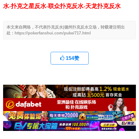
水-扑克之星反水-联众扑克反水-天龙扑克反水
本文来自网络，不代表扑克反水|德州扑克反水立场，转载请注明出
处：https://pokerfanshui.com/puke/717.html
154
赞