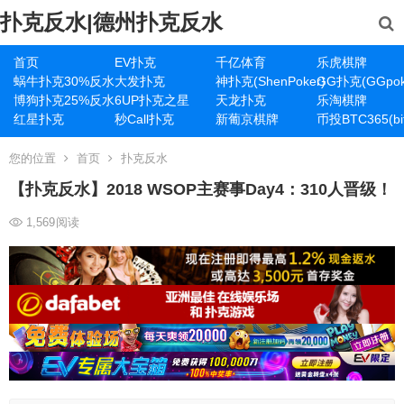
扑克反水|德州扑克反水
首页
EV扑克
千亿体育
乐虎棋牌
蜗牛扑克30%反水
大发扑克
神扑克(ShenPoker)
GG扑克(GGpok
博狗扑克25%反水
6UP扑克之星
天龙扑克
乐淘棋牌
红星扑克
秒Call扑克
新葡京棋牌
币投BTC365(bit
您的位置
首页
扑克反水
【扑克反水】2018 WSOP主赛事Day4：310人晋级！
1,569
阅读