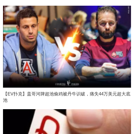
【EV扑克】盖哥河牌超池偷鸡被丹牛识破，痛失44万美元超大底
池