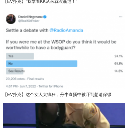
【EV扑克】“我拿着KK从来就没赢过！”
【EV扑克】这个女人太疯狂，丹牛直播中被吓到想请保镖