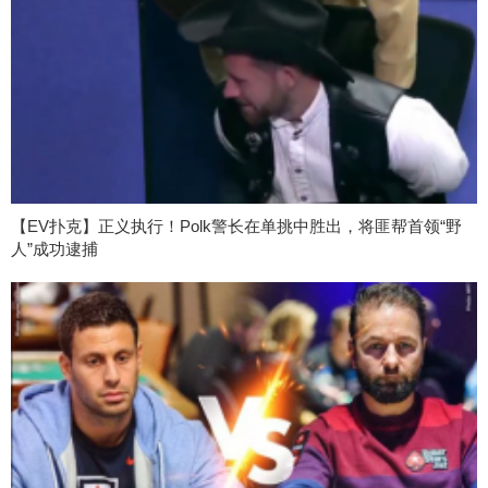
【EV扑克】正义执行！Polk警长在单挑中胜出，将匪帮首领“野
人”成功逮捕