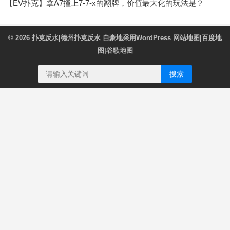
【EV扑克】拿A7撞上7-7-x的翻牌，价值最大化的玩法是？
© 2026
扑克反水|德州扑克反水
自豪地采用WordPress
网站地图
|
百度地
图
|
谷歌地图
搜索