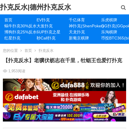
扑克反水|德州扑克反水
首页
EV扑克
千亿体育
乐虎棋牌
蜗牛扑克30%反水
大发扑克
神扑克(ShenPoker)
GG扑克(GGpok
博狗扑克25%反水
6UP扑克之星
天龙扑克
乐淘棋牌
红星扑克
秒Call扑克
新葡京棋牌
币投BTC365(bit
您的位置
首页
扑克反水
【扑克反水】老骥伏枥志在千里，牡蛎王也爱打扑克
1,953
阅读