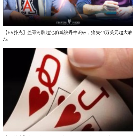
【EV扑克】盖哥河牌超池偷鸡被丹牛识破，痛失44万美元超大底
池