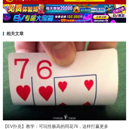
相关文章
【EV扑克】教学：可玩性极高的同花76，这样打赢更多