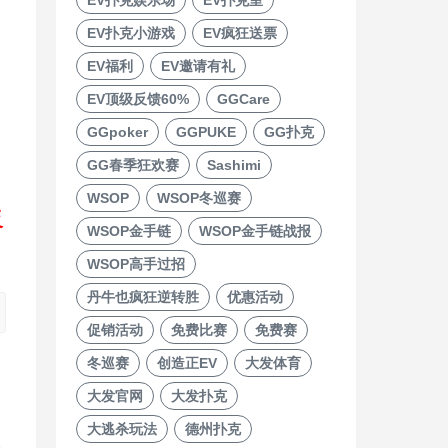
EV扑克小游戏
EV疯狂送票
EV福利
EV邀请有礼
EV顶级反馈60%
GGCare
GGpoker
GGPUKE
GG扑克
GG春季狂欢赛
Sashimi
WSOP
WSOP冬巡赛
反
WSOP金手链
WSOP金手链战报
WSOP高手过招
丹牛也疯狂逆转胜
优惠活动
促销活动
免费比赛
免费赛
冬巡赛
创造正EV
大发体育
大发官网
大发扑克
大逃杀玩法
德州扑克