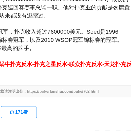
界扑克巡回赛赛事总监一职。他对扑克业的贡献是勿庸置
从来都没有退缩过。
军，扑克收入超过7600000美元。Seed是1996
锦标赛冠军，以及2010 WSOP冠军锦标赛的冠军。
率最高的牌手。
-蜗牛扑克反水-扑克之星反水-联众扑克反水-天龙扑克
ttps://pokerfanshui.com/puke/702.html
171
赞