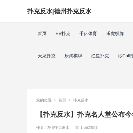
扑克反水|德州扑克反水
首页
EV扑克
千亿体育
乐虎棋牌
天龙扑克
乐淘棋牌
红星扑克
秒Call
您的位置
首页
扑克反水
【扑克反水】扑克名人堂公布今
作者:
德州扑克返水
1,562
阅读