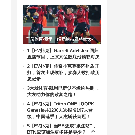
千亿体育-意甲：维罗纳vs亚特兰大-
QY球友会你的财富密码
1
【EV扑克】Garrett Adelstein回归
直播节目，上演六位数底池精彩对决
2
【EV扑克】传奇扑克赛事济州岛开
打，首次出现候补，参赛人数打破历
史记录
3
大发体育-凯恩已确认不续约热刺 ，
大发助力你的致富之路！
4
【EV扑克】Triton ONE | QQPK
Genesis共1236人次报名197人晋
级，中国选手丁人杰斩获首冠！
5
【EV扑克】当BB变成“跟注站”，
BTN应该加注更多还是更少？一个