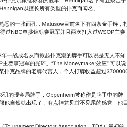
SOP扑克玩家锦标赛的冠军，Hennigan名下有五条金手
Hennigan以擅长所有类型的扑克而闻名。 
熟悉的一张面孔，Matusow目前名下有四条金手链，
ow赢得过NBC单挑锦标赛冠军并且两次打入过WSOP主赛
03年一战成名从而掀起扑克潮的牌手可以说是无人不知
OP主赛事冠军的光环。“The Moneymaker效应” 可以说
是某扑克品牌的老牌代言人，个人打牌收益超过370000
矶的现金局牌手，Oppenheim被称作是牌手中的牌
候他自然就出现了，有点神龙见首不见尾的感觉。他
元。
rnament Directors Association，TDA）最初的