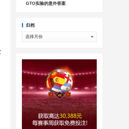
GTO实验的意外答案
归档
归
档
堂