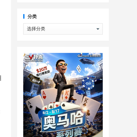
分类
超
分
类
州
键