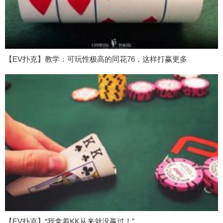
【EV扑克】教学：可玩性极高的同花76，这样打赢更多
【EV扑克】“我拿着KK从来就没赢过！”