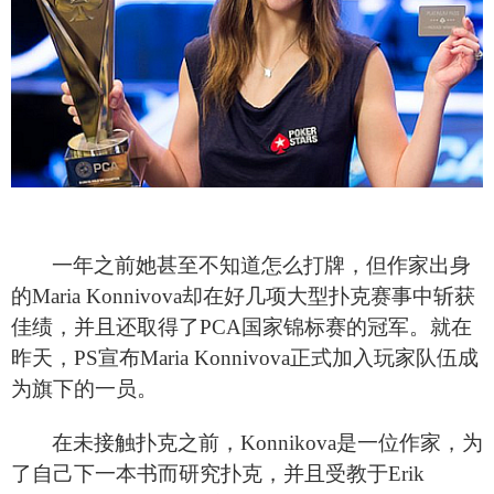
一年之前她甚至不知道怎么打牌，但作家出身
的Maria Konnivova却在好几项大型扑克赛事中斩获
佳绩，并且还取得了PCA国家锦标赛的冠军。就在
昨天，PS宣布Maria Konnivova正式加入玩家队伍成
为旗下的一员。
在未接触扑克之前，Konnikova是一位作家，为
了自己下一本书而研究扑克，并且受教于Erik