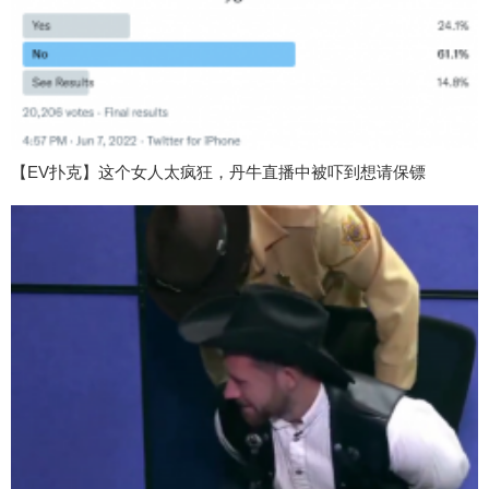
【EV扑克】这个女人太疯狂，丹牛直播中被吓到想请保镖