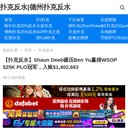
扑克反水|德州扑克反水
首页
EV扑克
千亿体育
乐虎棋牌
蜗牛扑克30%反水
大发扑克
神扑克(ShenPoker)
GG扑克(GGpok
博狗扑克25%反水
6UP扑克之星
天龙扑克
乐淘棋牌
红星扑克
秒Call扑克
新葡京棋牌
币投BTC365(bit
您的位置
首页
扑克反水
【扑克反水】Shaun Deeb碾压Ben Yu赢得WSOP
$25K PLO冠军，入账$1,402,683
1,562
阅读