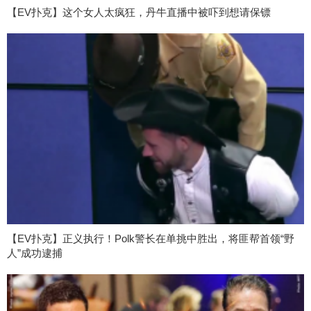
【EV扑克】这个女人太疯狂，丹牛直播中被吓到想请保镖
【EV扑克】正义执行！Polk警长在单挑中胜出，将匪帮首领“野
人”成功逮捕