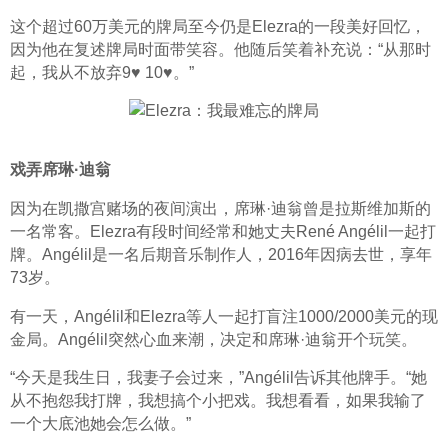
这个超过60万美元的牌局至今仍是Elezra的一段美好回忆，
因为他在复述牌局时面带笑容。他随后笑着补充说：“从那时
起，我从不放弃9♥ 10♥。”
戏弄席琳·迪翁
因为在凯撒宫赌场的夜间演出，席琳·迪翁曾是拉斯维加斯的
一名常客。Elezra有段时间经常和她丈夫René Angélil一起打
牌。Angélil是一名后期音乐制作人，2016年因病去世，享年
73岁。
有一天，Angélil和Elezra等人一起打盲注1000/2000美元的现
金局。Angélil突然心血来潮，决定和席琳·迪翁开个玩笑。
“今天是我生日，我妻子会过来，”Angélil告诉其他牌手。“她
从不抱怨我打牌，我想搞个小把戏。我想看看，如果我输了
一个大底池她会怎么做。”