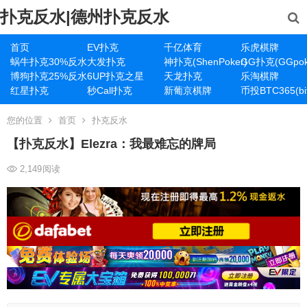
扑克反水|德州扑克反水
首页
EV扑克
千亿体育
乐虎棋牌
蜗牛扑克30%反水
大发扑克
神扑克(ShenPoker)
GG扑克(GGpok
博狗扑克25%反水
6UP扑克之星
天龙扑克
乐淘棋牌
红星扑克
秒Call扑克
新葡京棋牌
币投BTC365(bit
您的位置
首页
扑克反水
【扑克反水】Elezra：我最难忘的牌局
2,149
阅读