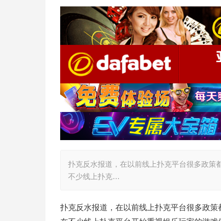
扑克反水报道，在以前线上扑克平台很多政策
不少线上扑克…
扑克反水报道，在以前线上扑克平台很多政策