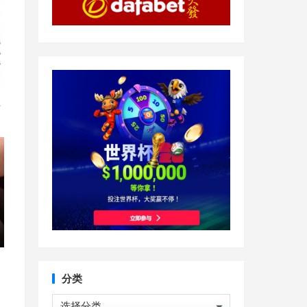
直
分类
分