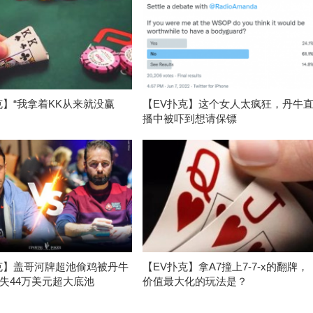
克】“我拿着KK从来就没赢
【EV扑克】这个女人太疯狂，丹牛
播中被吓到想请保镖
克】盖哥河牌超池偷鸡被丹牛
【EV扑克】拿A7撞上7-7-x的翻牌，
失44万美元超大底池
价值最大化的玩法是？