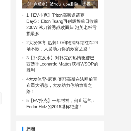
【扑克反水】被YouTube删除一支视
频，丹牛担心自己账号被封
1
【EV扑克】Triton高额邀请赛
Day5：Elton Tsang再创辉煌单日收获
200W 冰刀首秀战败而归 泡芙老板亏
损最多
2
大发体育-热刺1-0利物浦终结红军24
场不败，大发助力你的致富之路！
3
【扑克反水】对扑克的热情驱使巴
西选手Leonardo Mattos获得WSOP的
胜利
4
大发体育-尼克·克耶高斯在法网前宣
布重大消息，大发助力你的致富之
路！
5
【EV扑克】一年封神，何止运气：
Fedor Holz的2016堪称绝迹！
归档