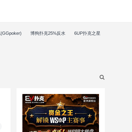
GGpoker)
博狗扑克25%反水
6UP扑克之星