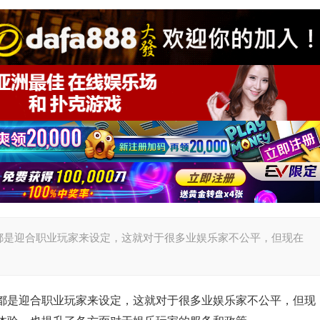
都是迎合职业玩家来设定，这就对于很多业娱乐家不公平，但现在
都是迎合职业玩家来设定，这就对于很多业娱乐家不公平，但现