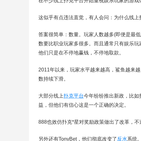
在不少线上扑克平台开始重视娱乐玩家的游戏
这似乎有点违法直觉，有人会问：为什么线上
答案很简单：数量。玩家人数越多(即便是最
数要比职业玩家多很多。而且通常只有娱乐玩
他们只是在不停地赢钱，不停地取款。
2011年以来，玩家水平越来越高，鲨鱼越来
数持续下滑。
大部分线上
扑克平台
今年纷纷推出新政，比如
益，但他们有信心这是一个正确的决定。
888也效仿扑克*星对奖励政策做出了改革，
另外还有TonyBet，他们彻底改变了
反水
系统。