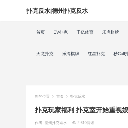
扑克反水|德州扑克反水
首页
EV扑克
千亿体育
乐虎棋牌
天龙扑克
乐淘棋牌
红星扑克
秒Call
您的位置
首页
扑克反水
扑克玩家福利 扑克室开始重视
作者:
德州扑克返水
2,610
阅读