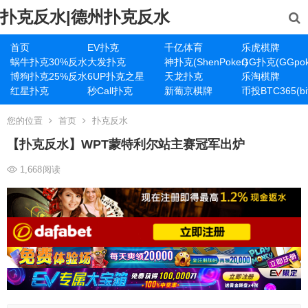
扑克反水|德州扑克反水
首页
EV扑克
千亿体育
乐虎棋牌
蜗牛扑克30%反水
大发扑克
神扑克(ShenPoker)
GG扑克(GGpok
博狗扑克25%反水
6UP扑克之星
天龙扑克
乐淘棋牌
红星扑克
秒Call扑克
新葡京棋牌
币投BTC365(bit
您的位置
首页
扑克反水
【扑克反水】WPT蒙特利尔站主赛冠军出炉
1,668
阅读