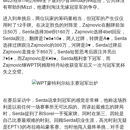
Mizzi在BTN位用66全下遭到小盲Serda的99阻击，公共牌没
有帮助到Mizzi，他遭到淘汰无缘冠亚军的争夺。
进入到单挑后，两位玩家的筹码量相当，但冠军的产生仅仅
用时了12手牌。在决定胜负的对阵里，Zajmovic在翻牌前加
注50万，Serda选择3bet到160万，Zajmovic选择4bet回应，
Serda跟注。翻牌是7♠6♠10♠，两人过牌，转牌是A♣，Serda
选择过牌跟注Zajmovic的300万，河牌是3♥，Serda过牌后
Zajmovic直接全下850万，Serda短暂思考后跟注并亮出
7♦5♦，而Zajmovic是K♦9♠。Serda顺利拿下冠军，而
Zajmovic继WPT阿姆斯特丹站收获亚军后又一次与冠军奖杯
失之交臂。
在赛后采访中，Serda说拿到冠军的感觉非常棒，他称这场胜
利是以前任何一场赛事所无可比拟的。而讲起最难忘的牌局
时，Serda提到了和Sorel一手冤家牌。同时在第三、四轮是
自己比赛最艰难的时刻。回顾Serda职业生涯，高光时刻无疑
是EPT13的布拉格站豪客赛。当时他闯入最终单挑，对手是