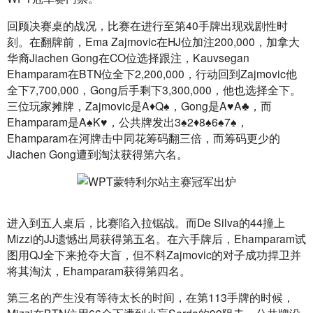
回顾决赛桌的战况，比赛在进行至第40手牌出现戏剧性时
刻。在翻牌前，Ema Zajmovic在HJ位加注200,000，加拿大
华裔Jiachen Gong在CO位选择跟注，Kauvsegan 
Ehamparam在BTN位全下2,200,000，行动回到Zajmovic他
全下7,700,000，Gong后手剩下3,300,000，他也选择全下。
三位玩家摊牌，Zajmovic是A♦Q♠，Gong是A♥A♣，而
Ehamparam是A♠K♥，公共牌发出3♠2♦8♠6♠7♠，
Ehamparam在河牌击中同花筹码翻三倍，而筹码更少的
Jiachen Gong遭到淘汰获得第六名。
进入到五人桌后，比赛陷入拉锯战。而De Silva的44撞上
Mizzi的JJ遗憾出局获得第五名。在六手牌后，Ehamparam试
图用QJ全下来抢夺大盲，但不料Zajmovic的对子成功捍卫并
将其淘汰，Ehamparam获得第四名。
第三名的产生没有等待太长的时间，在第113手牌的时候，