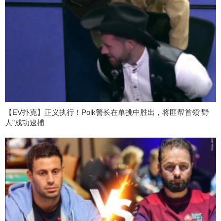
【EV扑克】正义执行！Polk警长在单挑中胜出，将匪帮首领“野
人”成功逮捕