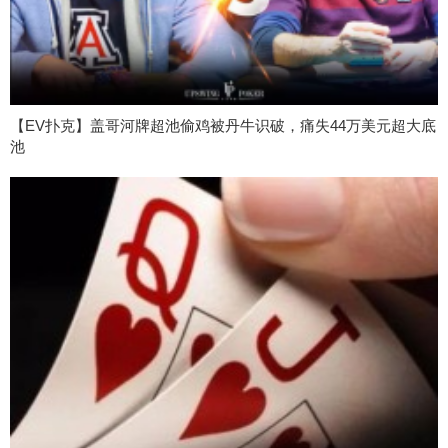
【EV扑克】盖哥河牌超池偷鸡被丹牛识破，痛失44万美元超大底
池