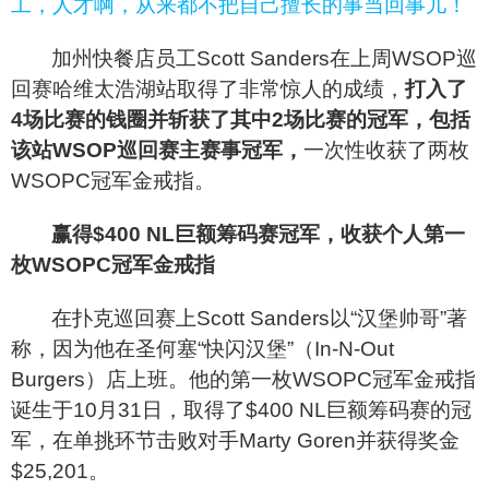
工，人才啊，从来都不把自己擅长的事当回事儿！
加州快餐店员工Scott Sanders在上周WSOP巡
回赛哈维太浩湖站取得了非常惊人的成绩，
打入了
4场比赛的钱圈并斩获了其中2场比赛的冠军，包括
该站WSOP巡回赛主赛事冠军，
一次性收获了两枚
WSOPC冠军金戒指。
赢得$400 NL巨额筹码赛冠军，收获个人第一
枚WSOPC冠军金戒指
在扑克巡回赛上Scott Sanders以“汉堡帅哥”著
称，因为他在圣何塞“快闪汉堡”（In-N-Out
Burgers）店上班。他的第一枚WSOPC冠军金戒指
诞生于10月31日，取得了$400 NL巨额筹码赛的冠
军，在单挑环节击败对手Marty Goren并获得奖金
$25,201。