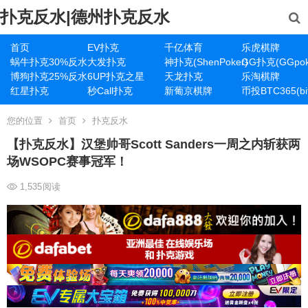
扑克反水|德州扑克反水
首页
EV扑克
千亿体育
乐虎棋牌
蜗牛扑克30%反水
大发扑克
神扑克(ShenPoker)
GG扑克(GGpok
博狗扑克25%反水
6UP扑克之星
天龙扑克
乐淘棋牌
红星扑克
秒Call扑克
新葡京棋牌
币投BTC365(bit
您的位置
首页
扑克反水
【扑克反水】汉堡帅哥Scott Sanders一周之内斩获两
场WSOPC赛事冠军！
1,535
阅读