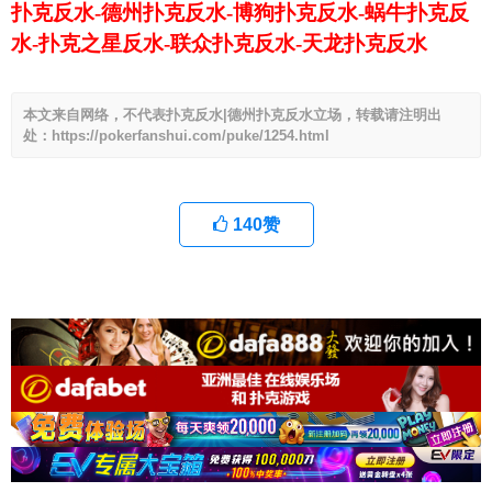
扑克反水-德州扑克反水-博狗扑克反水-蜗牛扑克反
水-扑克之星反水-联众扑克反水-天龙扑克反水
本文来自网络，不代表扑克反水|德州扑克反水立场，转载请注明出
处：https://pokerfanshui.com/puke/1254.html
140
赞