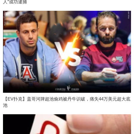
人”成功逮捕
【EV扑克】盖哥河牌超池偷鸡被丹牛识破，痛失44万美元超大底
池