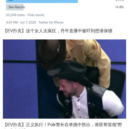
【EV扑克】这个女人太疯狂，丹牛直播中被吓到想请保镖
【EV扑克】正义执行！Polk警长在单挑中胜出，将匪帮首领“野