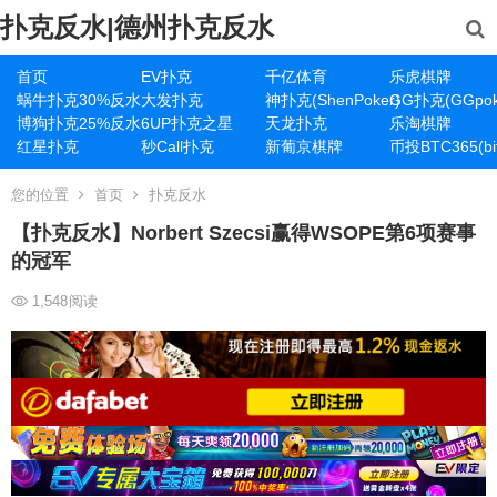
扑克反水|德州扑克反水
首页
EV扑克
千亿体育
乐虎棋牌
蜗牛扑克30%反水
大发扑克
神扑克(ShenPoker)
GG扑克(GGpok
博狗扑克25%反水
6UP扑克之星
天龙扑克
乐淘棋牌
红星扑克
秒Call扑克
新葡京棋牌
币投BTC365(bit
您的位置
首页
扑克反水
【扑克反水】Norbert Szecsi赢得WSOPE第6项赛事
的冠军
1,548
阅读