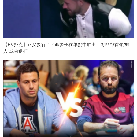
【EV扑克】正义执行！Polk警长在单挑中胜出，将匪帮首领“野
人”成功逮捕