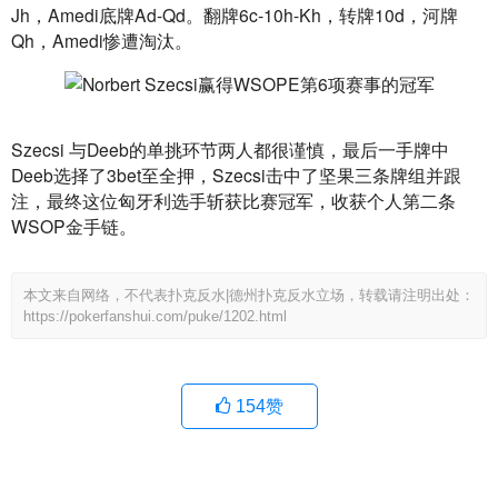
Jh，Amedi底牌Ad-Qd。翻牌6c-10h-Kh，转牌10d，河牌
Qh，Amedi惨遭淘汰。
Szecsi 与Deeb的单挑环节两人都很谨慎，最后一手牌中
Deeb选择了3bet至全押，Szecsi击中了坚果三条牌组并跟
注，最终这位匈牙利选手斩获比赛冠军，收获个人第二条
WSOP金手链。
本文来自网络，不代表扑克反水|德州扑克反水立场，转载请注明出处：
https://pokerfanshui.com/puke/1202.html
154
赞