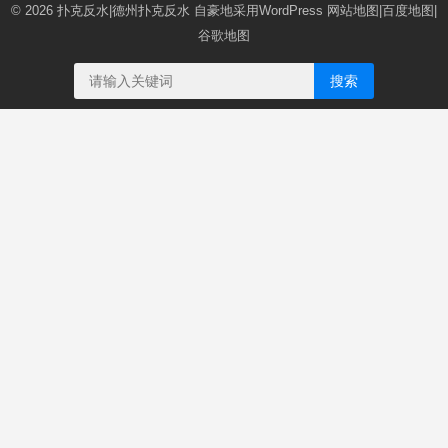
© 2026
扑克反水|德州扑克反水
自豪地采用WordPress
网站地图
|
百度地图
|
谷歌地图
搜索