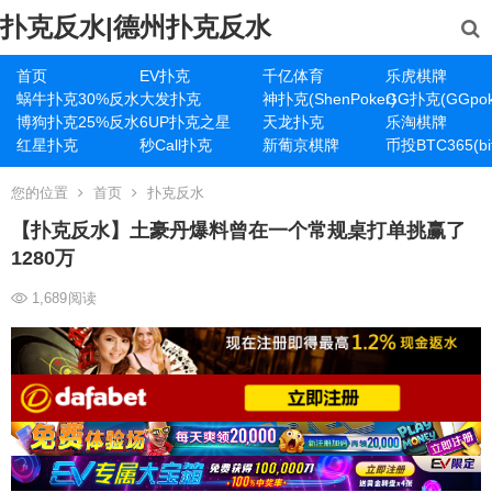
扑克反水|德州扑克反水
首页
EV扑克
千亿体育
乐虎棋牌
蜗牛扑克30%反水
大发扑克
神扑克(ShenPoker)
GG扑克(GGpok
博狗扑克25%反水
6UP扑克之星
天龙扑克
乐淘棋牌
红星扑克
秒Call扑克
新葡京棋牌
币投BTC365(bit
您的位置
首页
扑克反水
【扑克反水】土豪丹爆料曾在一个常规桌打单挑赢了
1280万
1,689
阅读