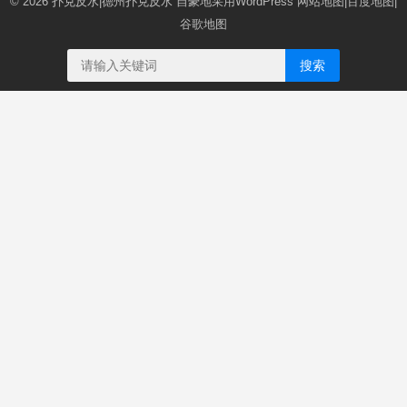
© 2026
扑克反水|德州扑克反水
自豪地采用WordPress
网站地图
|
百度地图
|
谷歌地图
搜索