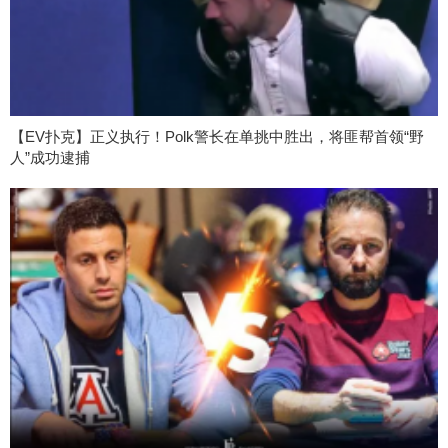
【EV扑克】正义执行！Polk警长在单挑中胜出，将匪帮首领“野
人”成功逮捕