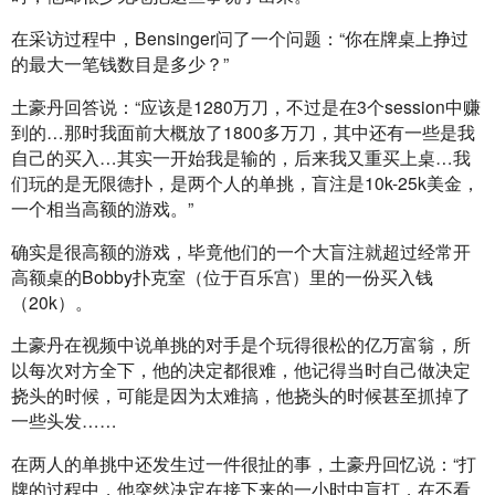
在采访过程中，Bensinger问了一个问题：“你在牌桌上挣过
的最大一笔钱数目是多少？”
土豪丹回答说：“应该是1280万刀，不过是在3个session中赚
到的…那时我面前大概放了1800多万刀，其中还有一些是我
自己的买入…其实一开始我是输的，后来我又重买上桌…我
们玩的是无限德扑，是两个人的单挑，盲注是10k-25k美金，
一个相当高额的游戏。”
确实是很高额的游戏，毕竟他们的一个大盲注就超过经常开
高额桌的Bobby扑克室（位于百乐宫）里的一份买入钱
（20k）。
土豪丹在视频中说单挑的对手是个玩得很松的亿万富翁，所
以每次对方全下，他的决定都很难，他记得当时自己做决定
挠头的时候，可能是因为太难搞，他挠头的时候甚至抓掉了
一些头发……
在两人的单挑中还发生过一件很扯的事，土豪丹回忆说：“打
牌的过程中，他突然决定在接下来的一小时中盲打，在不看