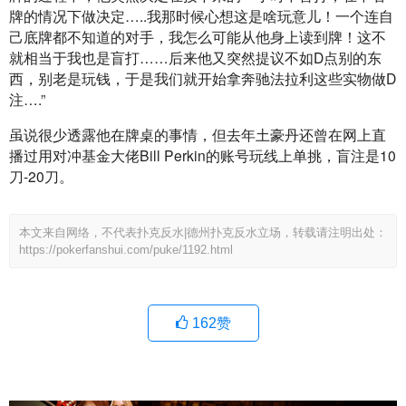
牌的情况下做决定…..我那时候心想这是啥玩意儿！一个连自
己底牌都不知道的对手，我怎么可能从他身上读到牌！这不
就相当于我也是盲打……后来他又突然提议不如D点别的东
西，别老是玩钱，于是我们就开始拿奔驰法拉利这些实物做D
注….”
虽说很少透露他在牌桌的事情，但去年土豪丹还曾在网上直
播过用对冲基金大佬Bill Perkin的账号玩线上单挑，盲注是10
刀-20刀。
本文来自网络，不代表扑克反水|德州扑克反水立场，转载请注明出处：
https://pokerfanshui.com/puke/1192.html
162
赞