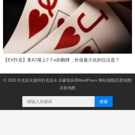
【EV扑克】拿A7撞上7-7-x的翻牌，价值最大化的玩法是？
© 2026
扑克反水|德州扑克反水
自豪地采用WordPress
网站地图
|
百度地图
|
谷歌地图
搜索