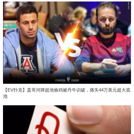
【EV扑克】盖哥河牌超池偷鸡被丹牛识破，痛失44万美元超大底
池