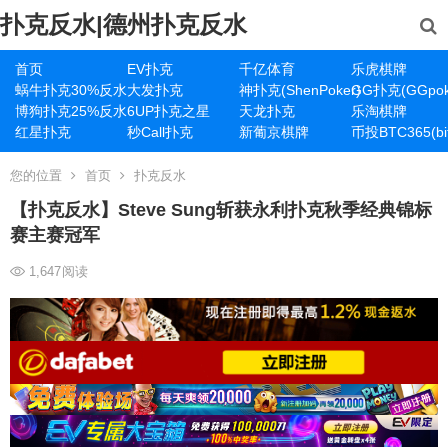
扑克反水|德州扑克反水
首页
EV扑克
千亿体育
乐虎棋牌
蜗牛扑克30%反水
大发扑克
神扑克(ShenPoker)
GG扑克(GGpok
博狗扑克25%反水
6UP扑克之星
天龙扑克
乐淘棋牌
红星扑克
秒Call扑克
新葡京棋牌
币投BTC365(bit
您的位置
首页
扑克反水
【扑克反水】Steve Sung斩获永利扑克秋季经典锦标
赛主赛冠军
1,647
阅读