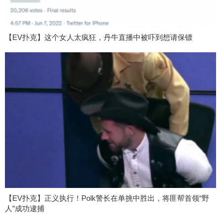
【EV扑克】这个女人太疯狂，丹牛直播中被吓到想请保镖
【EV扑克】正义执行！Polk警长在单挑中胜出，将匪帮首领“野
人”成功逮捕