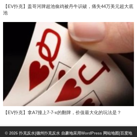
【EV扑克】盖哥河牌超池偷鸡被丹牛识破，痛失44万美元超大底
池
【EV扑克】拿A7撞上7-7-x的翻牌，价值最大化的玩法是？
© 2026
扑克反水|德州扑克反水
自豪地采用WordPress
网站地图
|
百度地