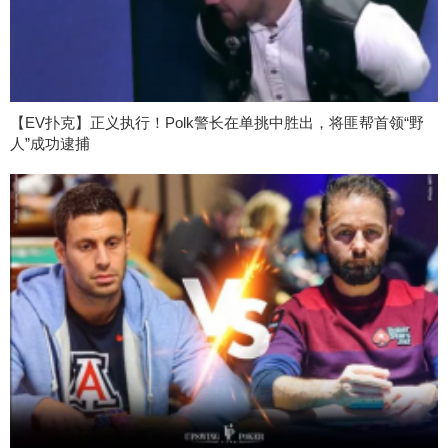
【EV扑克】正义执行！Polk警长在单挑中胜出，将匪帮首领“野
人”成功逮捕