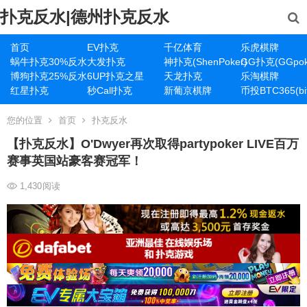
扑克反水|德州扑克反水
首页
EV扑克
千亿体育
乐虎棋牌
蜗牛扑克30%反水
大发扑克
神扑克(ShenPoker)
GG扑克(GGpok
博狗扑克25%反水
6UP扑克之星
天龙扑克
乐淘棋牌
红星扑克
秒Call扑克
新葡京棋牌
币投BTC365(bit
您的位置
首页
扑克反水
【扑克反水】O'Dwyer再次取得partypoker LIVE百万
赛事英国站豪客赛冠军！
1,430
阅读