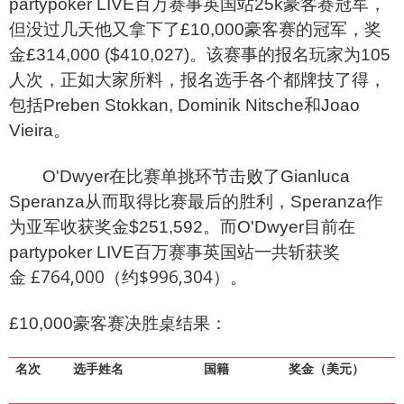
partypoker LIVE百万赛事英国站25k豪客赛冠军，
但没过几天他又拿下了£10,000豪客赛的冠军，奖
金£314,000 ($410,027)。该赛事的报名玩家为105
人次，正如大家所料，报名选手各个都牌技了得，
包括Preben Stokkan, Dominik Nitsche和Joao
Vieira。
O'Dwyer
在比赛单挑环节击败了Gianluca
Speranza从而取得比赛最后的胜利，Speranza作
为亚军收获奖金
$251,592。而
O'Dwyer目前在
partypoker LIVE百万赛事英国站一共斩获奖
£764,000（约
$996,304
）
金
。
£10,000
豪客赛决胜桌结果：
名次
选手姓名
国籍
奖金（美元）