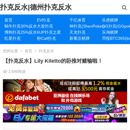
扑克反水|德州扑克反水
首页
EV扑克
千亿体育
乐虎棋牌
蜗牛扑克30%反水
大发扑克
神扑克(ShenPoker)
GG扑克(GGpok
博狗扑克25%反水
6UP扑克之星
天龙扑克
乐淘棋牌
红星扑克
秒Call扑克
新葡京棋牌
币投BTC365(bit
您的位置
首页
扑克反水
【扑克反水】Lily Kiletto的卧推对赌输啦！
2,649
阅读