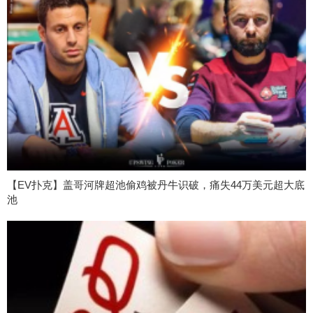
【EV扑克】盖哥河牌超池偷鸡被丹牛识破，痛失44万美元超大底
池