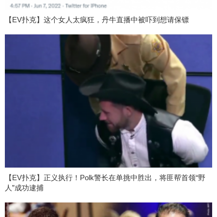
【EV扑克】这个女人太疯狂，丹牛直播中被吓到想请保镖
【EV扑克】正义执行！Polk警长在单挑中胜出，将匪帮首领“野
人”成功逮捕